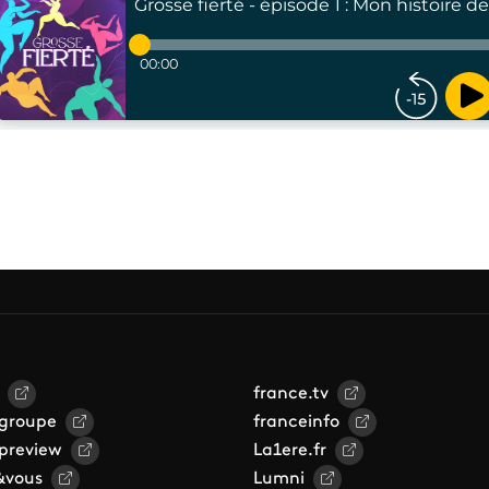
france.tv
 groupe
franceinfo
 preview
La1ere.fr
&vous
Lumni