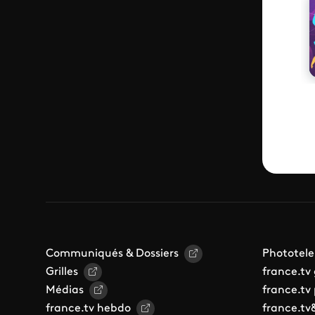
Communiqués & Dossiers
Phototele
Grilles
france.tv
Médias
france.tv
france.tv hebdo
france.tv