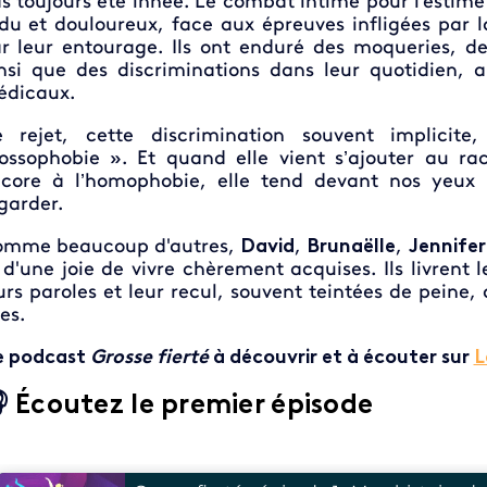
s toujours été innée
.
Le combat intime pour l'estime 
du et douloureux, face aux épreuves infligées par la
r leur entourage.
Ils ont enduré des moqueries, de
nsi que des discriminations dans leur quotidien, 
édicaux.
 rejet, cette discrimination souvent implici
ossophobie
».
Et quand elle vient s’ajouter au rac
core à l’homophobie, elle tend devant nos yeux
garder.
mme beaucoup d'autres,
David
,
Brunaëlle
,
Jennifer
 d'une joie de vivre chèrement acquises. Ils livrent l
urs paroles et leur recul, souvent teintées de peine
ies.
e podcast
Grosse fierté
à découvrir et à écouter sur
L

Écoutez le premier épisode