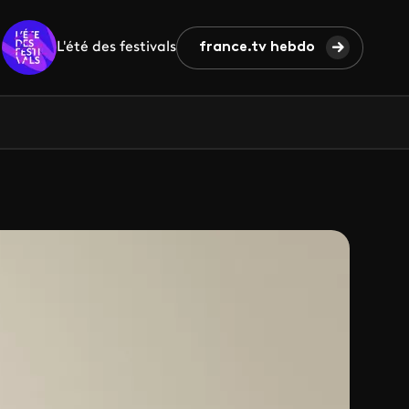
L'été des festivals
france.tv hebdo