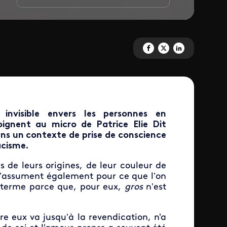
Partagez 'Grosse fierté' sur Fa
Partagez 'Grosse fierté' s
Partagez 'Grosse fie
invisible envers les personnes en
oignent au micro de Patrice Elie Dit
ans un contexte de prise de conscience
acisme.
s de leurs origines, de leur couleur de
 s’assument également pour ce que l’on
ce terme parce que, pour eux,
gros
n’est
re eux va jusqu’à la revendication, n
'a