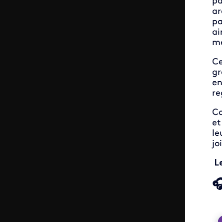
pa
ar
pa
ai
m
Ce
gr
en
re
Co
et
le
jo
L
