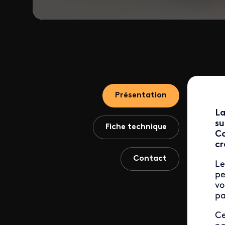
Présentation
La
su
Fiche technique
Co
cr
Contact
Le
pe
vo
pa
Ce