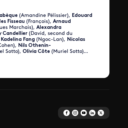
Labèque
(Amandine Pélissier),
Edouard
les Fisseau
(François),
Arnaud
ues Marchais),
Alexandra
 Candellier
(David, second du
,
Kadelina Fang
(Ngoc-Lan),
Nicolas
Cohen),
Nils Othenin-
el Sotto),
Olivia Côte
(Muriel Sotto)...