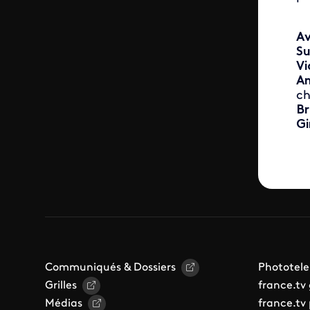
Av
Su
Vi
An
ch
Br
Gi
Communiqués & Dossiers
Phototele
Grilles
france.tv
Médias
france.tv