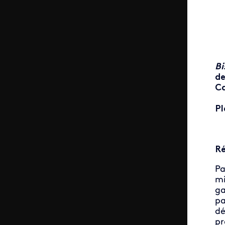
Bi
de
C
Pl
R
Pa
mi
ga
pa
dé
pr