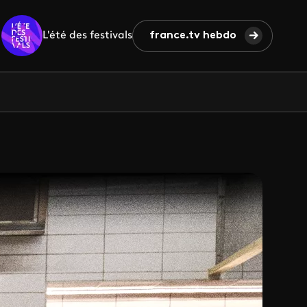
L'été des festivals
france.tv hebdo