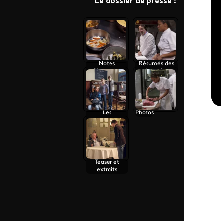
Le dossier de presse :
Notes
Résumés des
d'intention
épisodes
Les
Photos
personnages
Teaser et
extraits