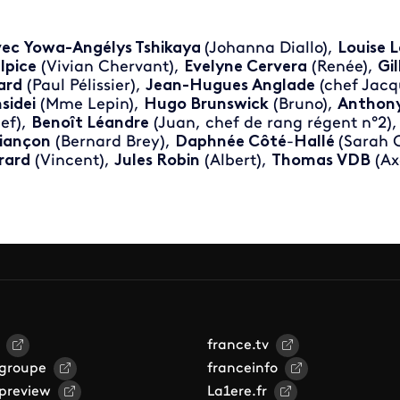
ec Yowa-Angélys Tshikaya
(Johanna Diallo),
Louise 
lpice
(Vivian Chervant),
Evelyne Cervera
(Renée),
Gil
ard
(Paul Pélissier),
Jean-Hugues Anglade
(chef Jacq
sidei
(Mme Lepin),
Hugo Brunswick
(Bruno),
Anthony
ef),
Benoît Léandre
(Juan, chef de rang régent n°2)
iançon
(Bernard Brey),
Daphnée Côté
-
Hallé
(Sarah 
rard
(Vincent),
Jules Robin
(Albert),
Thomas VDB
(Ax
france.tv
 groupe
franceinfo
 preview
La1ere.fr