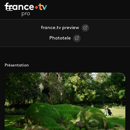
Aller au contenu principal
france.tv preview
Phototele
Présentation