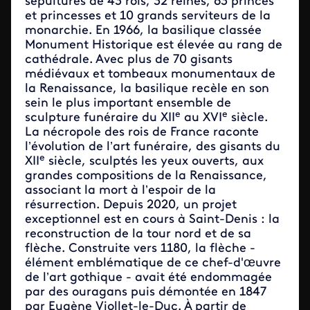
sépultures de 43 rois, 32 reines, 63 princes
et princesses et 10 grands serviteurs de la
monarchie. En 1966, la basilique classée
Monument Historique est élevée au rang de
cathédrale. Avec plus de 70 gisants
médiévaux et tombeaux monumentaux de
la Renaissance, la basilique recèle en son
sein le plus important ensemble de
e
e
sculpture funéraire du XII
au XVI
siècle.
La nécropole des rois de France raconte
l’évolution de l’art funéraire, des gisants du
e
XII
siècle, sculptés les yeux ouverts, aux
grandes compositions de la Renaissance,
associant la mort à l’espoir de la
résurrection. Depuis 2020, un projet
exceptionnel est en cours à Saint-Denis : la
reconstruction de la tour nord et de sa
flèche. Construite vers 1180, la flèche -
élément emblématique de ce chef-d'œuvre
de l’art gothique - avait été endommagée
par des ouragans puis démontée en 1847
par Eugène Viollet-le-Duc. À partir de