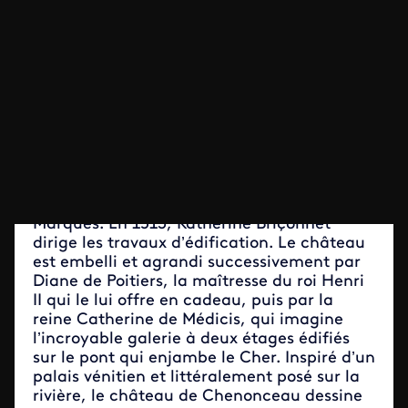
Centre-Val de Loire
Indre-et-LoireChenonceaux
Château de Chenonceau
L’histoire de France retient Chenonceau
comme le « château des Dames » en
référence au grand nombre de figures
e
féminines qui l’ont façonné depuis le XVI
siècle. Du château médiéval originel, il ne
subsiste que le donjon : la tour des
Marques. En 1513, Katherine Briçonnet
dirige les travaux d’édification. Le château
est embelli et agrandi successivement par
Diane de Poitiers, la maîtresse du roi Henri
II qui le lui offre en cadeau, puis par la
reine Catherine de Médicis, qui imagine
l’incroyable galerie à deux étages édifiés
sur le pont qui enjambe le Cher. Inspiré d’un
palais vénitien et littéralement posé sur la
rivière, le château de Chenonceau dessine