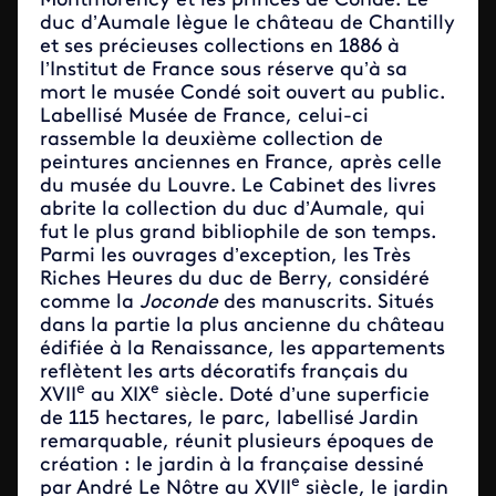
Montmorency et les princes de Condé. Le
duc d’Aumale lègue le château de Chantilly
et ses précieuses collections en 1886 à
l’Institut de France sous réserve qu’à sa
mort le musée Condé soit ouvert au public.
Labellisé Musée de France, celui-ci
rassemble la deuxième collection de
peintures anciennes en France, après celle
du musée du Louvre. Le Cabinet des livres
abrite la collection du duc d’Aumale, qui
fut le plus grand bibliophile de son temps.
Parmi les ouvrages d’exception, les Très
Riches Heures du duc de Berry, considéré
comme la
Joconde
des manuscrits. Situés
dans la partie la plus ancienne du château
édifiée à la Renaissance, les appartements
reflètent les arts décoratifs français du
e
e
XVII
au XIX
siècle. Doté d’une superficie
de 115 hectares, le parc, labellisé Jardin
remarquable, réunit plusieurs époques de
création : le jardin à la française dessiné
e
par André Le Nôtre au XVII
siècle, le jardin