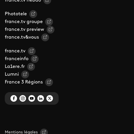
france.tv hebdo
Phototele
france.tv groupe
france.tv preview
france.tv&vous
france.tv
franceinfo
La1ere.fr
Lumni
France 3 Régions
Mentions légales