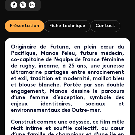
Partagez 'Manae Feleu, Captain Futuna ' sur Facebook
Partagez 'Manae Feleu, Captain Futuna ' sur X
Partagez 'Manae Feleu, Captain Futuna ' sur LinkedIn
Présentation
Fiche technique
Contact
Originaire de Futuna, en plein cœur du
Pacifique, Manae Feleu, future médecin,
co-capitaine de l'équipe de France féminine
de rugby, incarne, à 25 ans, une jeunesse
ultramarine partagée entre enracinement
et exil, tradition et modernité, maillot bleu
et blouse blanche. Portée par son double
engagement, Manae dessine le parcours
d’une femme d’exception, symbole des
enjeux identitaires, sociaux et
environnementaux des Outre-mer.
Construit comme une odyssée, ce film mêle
récit intime et souffle collectif, au cœur
d’une famille de champions et d’une île en