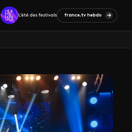
L'été des festivals
france.tv hebdo