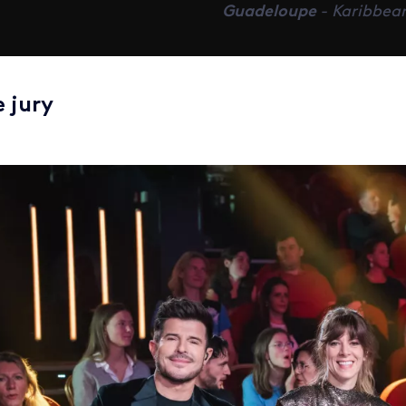
Guadeloupe
- Karibbea
e jury