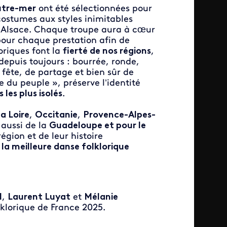
utre-mer
ont été sélectionnées pour
ostumes aux styles inimitables
en Alsace. Chaque troupe aura à cœur
our chaque prestation afin de
riques font la
fierté de nos régions
,
depuis toujours : bourrée, ronde,
fête, de partage et bien sûr de
 du peuple », préserve l’identité
les plus isolés
.
a Loire
,
Occitanie
,
Provence-Alpes-
 aussi de la
Guadeloupe et pour le
région et de leur histoire
 la meilleure danse folklorique
l
,
Laurent Luyat
et
Mélanie
lklorique de France 2025.