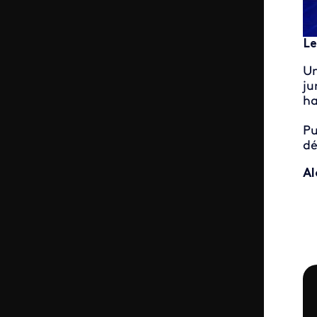
Le
Un
ju
ha
Pu
dé
Al