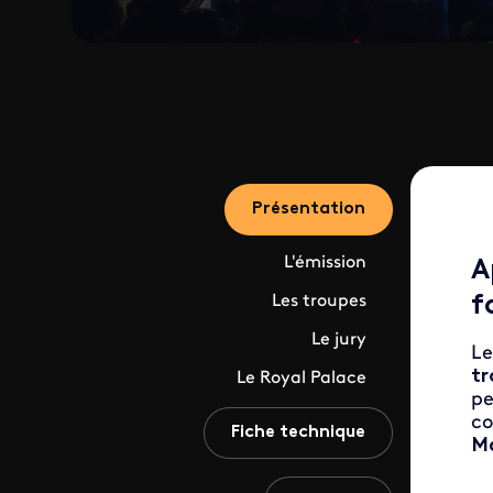
Présentation
L'émission
A
Les troupes
f
Le jury
Le
tr
Le Royal Palace
pe
co
Fiche technique
Ma