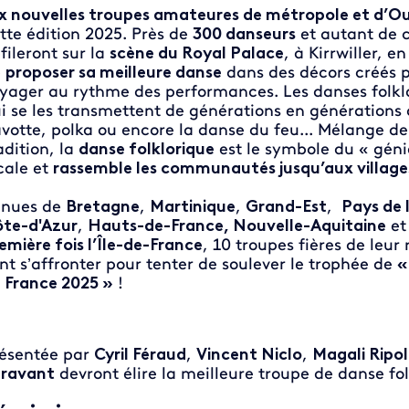
x nouvelles troupes amateures de métropole et d’O
tte édition 2025. Près de
300 danseurs
et autant de c
fileront sur la
scène du Royal Palace
, à Kirrwiller, 
e
proposer sa meilleure danse
dans des décors créés p
yager au rythme des performances. Les danses folklo
i se les transmettent de générations en générations 
votte, polka ou encore la danse du feu... Mélange de 
adition, la
danse folklorique
est le symbole du « génie
cale et
rassemble les communautés jusqu’aux villages 
nues de
Bretagne
,
Martinique
,
Grand-Est
,
Pays de l
te-d'Azur
,
Hauts-de-France, Nouvelle-Aquitaine
et
emière fois l’Île-de-France
, 10 troupes fières de leur 
nt s’affronter pour tenter de soulever le trophée de
«
 France 2025 »
!
ésentée par
Cyril Féraud
,
Vincent Niclo
,
Magali Ripol
ravant
devront élire la meilleure troupe de danse fo