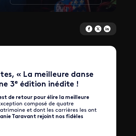
Partagez 'La meilleure danse f
Partagez 'La meilleure da
Partagez 'La meilleu
tes, « La meilleure danse
e
ne 3
édition inédite !
est de retour pour élire la meilleure
’exception composé de quatre
trimoine et dont les carrières les ont
nie Taravant rejoint nos fidèles