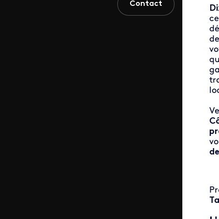
Contact
Di
ce
dé
d
vo
qu
ga
tr
lo
Ve
Cô
pr
vo
de
Pr
Ta