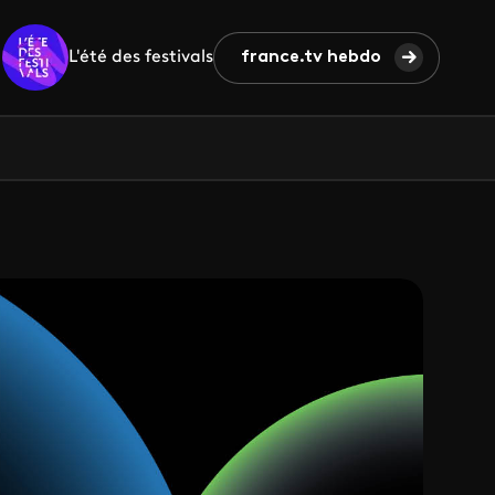
L'été des festivals
france.tv hebdo