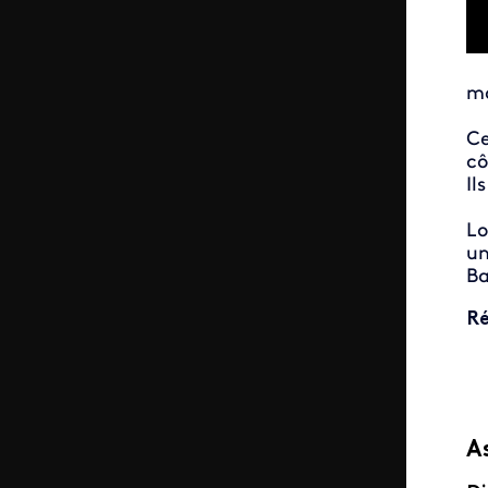
mo
Ce
cô
Il
Lo
un
Ba
Ré
A