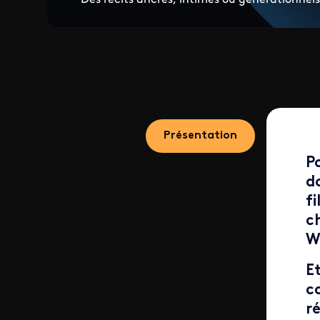
Présentation
P
d
f
c
W
E
c
ré