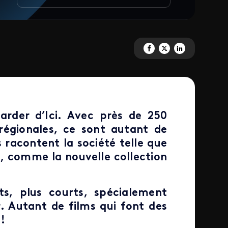
Partagez 'Regarder d'ici pour
Partagez 'Regarder d'ici 
Partagez 'Regarder 
arder d’Ici. Avec près de 250
régionales, ce sont autant de
s racontent la société telle que
n, comme la nouvelle collection
s, plus courts, spécialement
. Autant de films qui font des
 !