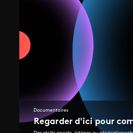
Documentaires
Regarder d'ici pour co
Des récits ancrés, intimes ou générationnels