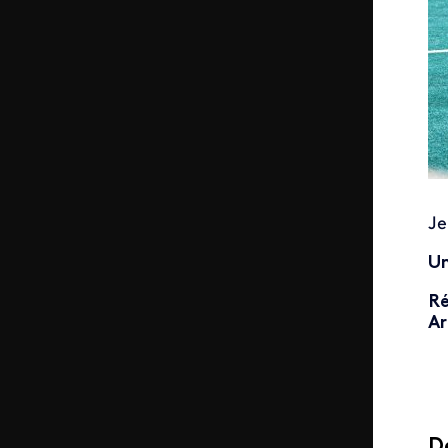
Je
Un
Ré
Ar
D