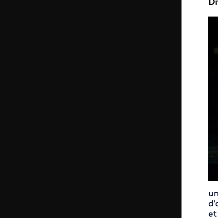
Di
un
d'
et