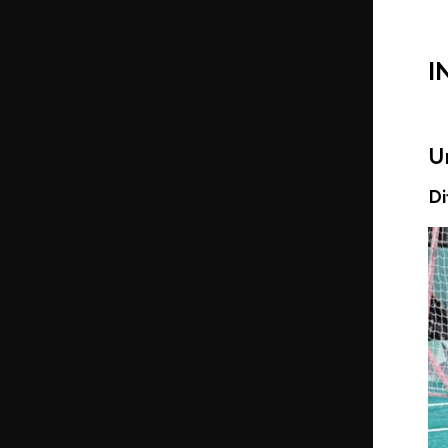
I
U
Di