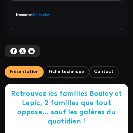
Partagez 'Fais pas ci, fais pas ça · L'intégrale des 9 saisons + 2 épisodes spé
Partagez 'Fais pas ci, fais pas ça · L'intégrale des 9 saisons + 2 épisodes
Partagez 'Fais pas ci, fais pas ça · L'intégrale des 9 saisons + 2 ép
Présentation
Fiche technique
Contact
Retrouvez les familles Bouley et
Lepic, 2 familles que tout
oppose… sauf les galères du
quotidien !