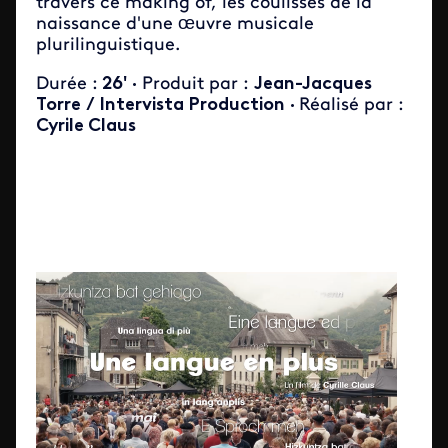
travers ce making of, les coulisses de la
naissance d'une œuvre musicale
plurilinguistique
.
Durée :
26'
·
Produit par :
Jean-Jacques
Torre
/ Intervista Production
·
Réalisé par :
Cyrile Claus