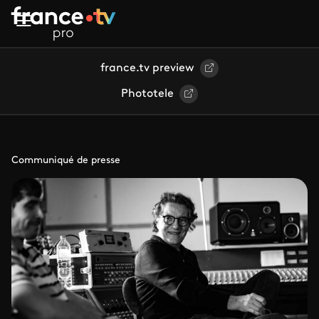
Aller au contenu principal
france.tv preview
Phototele
Communiqué de presse