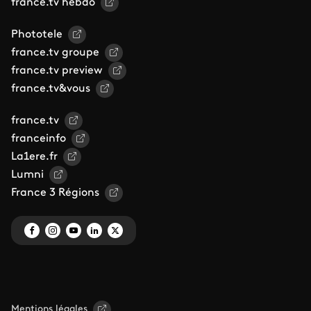
france.tv hebdo
Phototele
france.tv groupe
france.tv preview
france.tv&vous
france.tv
franceinfo
La1ere.fr
Lumni
France 3 Régions
Mentions légales