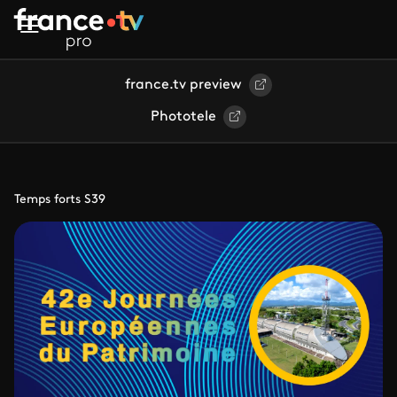
Aller au contenu principal
france.tv preview
Phototele
Temps forts S39