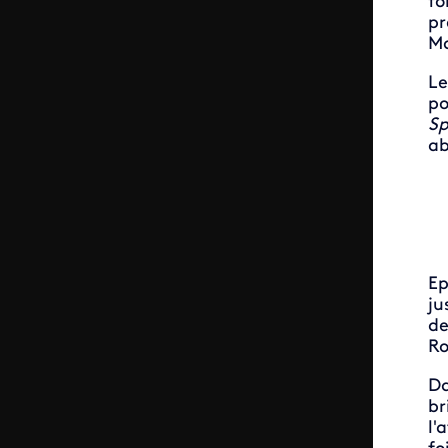
fo
pr
Ma
Le
po
Sp
ab
Ep
ju
de
R
Da
br
l'