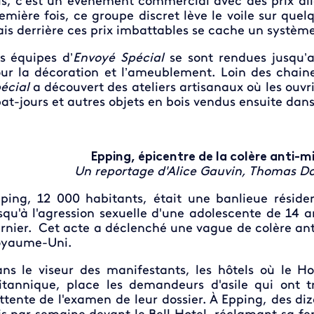
is, c’est un événement commercial avec des prix al
emière fois, ce groupe discret lève le voile sur quel
is derrière ces prix imbattables se cache un systèm
s équipes d’
Envoyé Spécial
se sont rendues jusqu’
ur la décoration et l’ameublement. Loin des chaine
écial
a découvert des ateliers artisanaux où les ouvr
at-jours et autres objets en bois vendus ensuite dans
Epping, épicentre de la colère anti-m
Un reportage d'Alice Gauvin, Thomas Do
ping, 12 000 habitants, était une banlieue résiden
squ'à l'agression sexuelle d'une adolescente de 14 a
rnier. Cet acte a déclenché une vague de colère anti
oyaume-Uni.
ns le viseur des manifestants, les hôtels où le Ho
itannique, place les demandeurs d'asile qui ont 
attente de l'examen de leur dossier. À Epping, des d