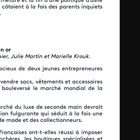
meture et la fin d'une politique d'asile
 côtoient à la fois des parents inquiets
.
en or
er, Julie Martin et Marielle Krouk.
dacieux de deux jeunes entrepreneures
evendre sacs, vêtements et accessoires
 a bouleversé le marché mondial de la
marché du luxe de seconde main devrait
sion fulgurante qui séduit à la fois une
de mode et des collectionneurs.
rançaises ont-t-elles réussi à imposer
chères, les boutiques spécialisées et