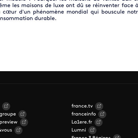
me les maisons de luxe ont dû se réinventer face 
 cœur d’un phénomène mondial qui bouscule notre
nsommation durable.
france.tv
 groupe
franceinfo
 preview
La1ere.fr
&vous
Lumni