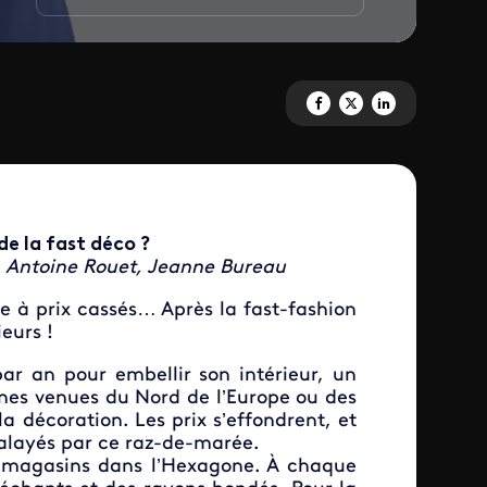
Partagez 'Envoyé spécial' sur 
Partagez 'Envoyé spécial'
Partagez 'Envoyé spé
de la fast déco ?
, Antoine Rouet, Jeanne Bureau
e à prix cassés… Après la fast-fashion
ieurs !
r an pour embellir son intérieur, un
nes venues du Nord de l’Europe ou des
 décoration. Les prix s’effondrent, et
balayés par ce raz-de-marée.
s magasins dans l’Hexagone.
À
chaque