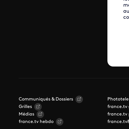
mê
au
co
Communiqués & Dossiers
Phototele
Grilles
france.tv
Médias
france.tv
france.tv hebdo
france.tv