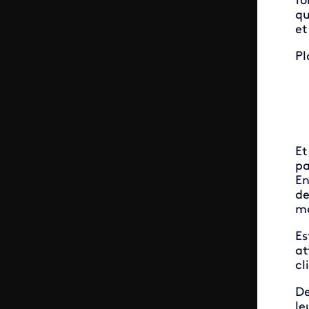
fo
qu
et
Pl
Et
pa
En
de
m
Es
at
cl
De
le