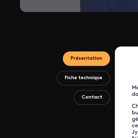
Présentation
Fiche technique
Me
da
Contact
Ch
bu
gé
ce
Jy