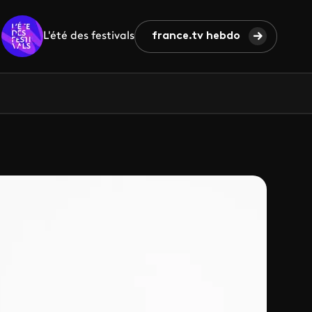
L'été des festivals
france.tv hebdo