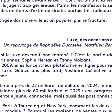
is par semaine devant le Bell Hotel, réclamant sa fer
'ils jugent trop généreuse. Parmi les manifestants se
 des militants d'extrême-droite, parfois très radicaux
ongée dans une ville et un pays en pleine fracture.
Luxe, des occasions 
Un reportage de Raphaëlle Duroselle, Matthieu Reni
 si le luxe devenait bon marché ? C’est le pari au
risiennes, Sophie Hersan et Fanny Moizant.
 2009, elles lancent leur plateforme en ligne pour r
 luxe. Quinze ans plus tard, Vestiaire Collective
ode.
timé à près de 37 milliards de dollars en 2024, le 
teindre plus de 60 milliards d’ici 2029 : une progres
ientèle jeune, connectée, mais aussi des passionnés 
 Paris à Tourcoing et New York, comment les deux F
ur modèle ? Pourquoi les maisons de ventes aux en