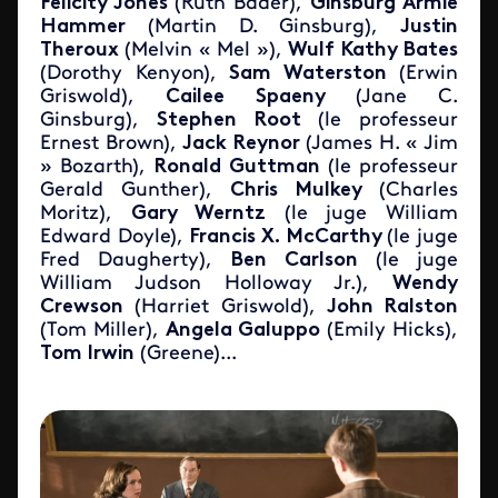
Felicity Jones
(Ruth Bader),
Ginsburg Armie
Hammer
(Martin D. Ginsburg),
Justin
Theroux
(Melvin « Mel »),
Wulf Kathy Bates
(Dorothy Kenyon),
Sam Waterston
(Erwin
Griswold),
Cailee
Spaeny
(Jane C.
Ginsburg),
Stephen Root
(le professeur
Ernest Brown),
Jack Reynor
(James H. « Jim
» Bozarth),
Ronald Guttman
(le professeur
Gerald Gunther),
Chris Mulkey
(Charles
Moritz),
Gary Werntz
(le juge William
Edward Doyle),
Francis X. McCarthy
(le juge
Fred Daugherty),
Ben
Carlson
(le juge
William Judson Holloway Jr.),
Wendy
Crewson
(Harriet Griswold),
John Ralston
(Tom Miller),
Angela Galuppo
(Emily Hicks),
Tom Irwin
(Greene)...