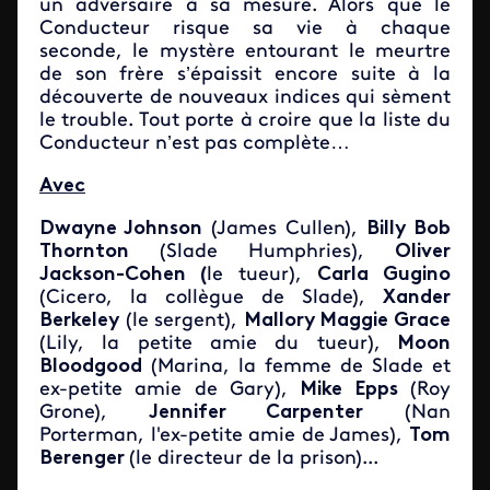
un adversaire à sa mesure. Alors que le
Conducteur risque sa vie à chaque
seconde, le mystère entourant le meurtre
de son frère s’épaissit encore suite à la
découverte de nouveaux indices qui sèment
le trouble. Tout porte à croire que la liste du
Conducteur n’est pas complète…
Avec
Dwayne Johnson
(James Cullen),
Billy Bob
Thornton
(Slade Humphries),
Oliver
Jackson-Cohen (
le tueur),
Carla Gugino
(Cicero, la collègue de Slade),
Xander
Berkeley
(le sergent),
Mallory Maggie Grace
(Lily, la petite amie du tueur),
Moon
Bloodgood
(Marina, la femme de Slade et
ex-petite amie de Gary),
Mike Epps
(Roy
Grone),
Jennifer Carpenter
(Nan
Porterman, l'ex-petite amie de James),
Tom
Berenger
(le directeur de la prison)...