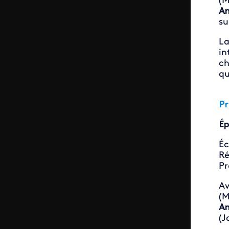
(M
A
su
La
in
ch
qu
P
Ép
Éc
Ré
Pr
A
(M
A
(J