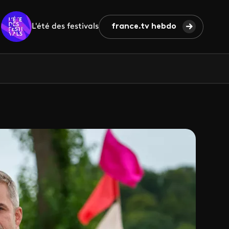
L'été des festivals
france.tv hebdo