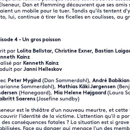
Elseneur, Dan et Flemming découvrent que ses amis s
aient un mobile pour la tuer. Tandis qu'ils tentent d'
to, lui, continue à tirer les ficelles en coulisses, au 
isode 4 - Un gros poisson
rit par
Lolita Bellstar, Christine Exner, Bastian La
nneth Kainz
alisé par
Kenneth Kainz
oduit par
Janni Helleskov
vec
Peter Mygind
(Dan Sommerdahl),
André Babikian
arianne Sommerdahl),
Mathias Käki Jørgensen
(Benj
dersen
(Hanegaard),
Mia Helene Højgaard
(Laura 
ibritt Saerens
(Josefine sundby)
seneur est le théâtre d'un nouveau meurtre, et cett
couvrir l'identité de la victime. L'attention qu'il a po
 des conséquences fatales ? La situation est si grave 
bilisées. Face au danger qui menace l'un des membre