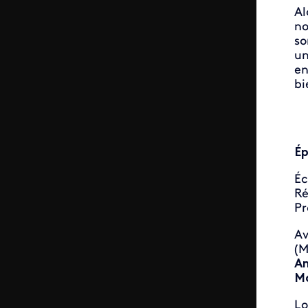
Al
no
so
un
en
bi
Ép
Éc
Ré
Pr
A
(M
An
Ma
Lo