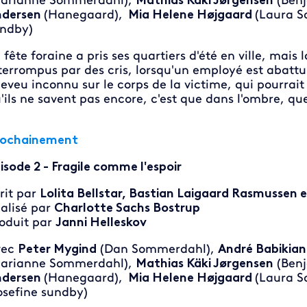
arianne Sommerdahl),
Mathias Käki Jørgensen
(Benj
ndersen
(Hanegaard),
Mia Helene Højgaard
(Laura 
ndby)
 fête foraine a pris ses quartiers d'été en ville, mais la
terrompus par des cris, lorsqu'un employé est abatt
eveu inconnu sur le corps de la victime, qui pourrait
'ils ne savent pas encore, c'est que dans l'ombre, q
rochainement
isode 2 - Fragile comme l'espoir
rit par
Lolita Bellstar, Bastian Laigaard Rasmussen
alisé par
Charlotte Sachs Bostrup
oduit par
Janni Helleskov
vec
Peter Mygind
(Dan Sommerdahl),
André Babikian
arianne Sommerdahl),
Mathias Käki Jørgensen
(Benj
ndersen
(Hanegaard),
Mia Helene Højgaard
(Laura 
osefine sundby)