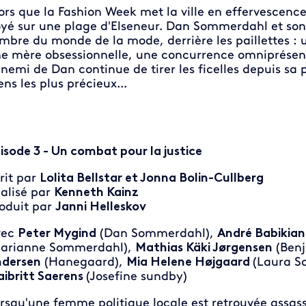
ors que la Fashion Week met la ville en effervescenc
yé sur une plage d'Elseneur. Dan Sommerdahl et son
mbre du monde de la mode, derrière les paillettes :
e mère obsessionnelle, une concurrence omniprésente
nemi de Dan continue de tirer les ficelles depuis sa p
ens les plus précieux...
isode 3 - Un combat pour la justice
rit par
Lolita Bellstar et Jonna Bolin-Cullberg
alisé par
Kenneth Kainz
oduit par
Janni Helleskov
vec
Peter Mygind
(Dan Sommerdahl),
André Babikian
arianne Sommerdahl),
Mathias Käki Jørgensen
(Benj
dersen
(Hanegaard),
Mia Helene Højgaard
(Laura 
ibritt Saerens
(Josefine sundby)
rsqu'une femme politique locale est retrouvée assass