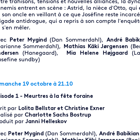
tre trahisons, tensions et nouvelles alliances, la d
nemis entrent en scène : Astrid, la nièce d’Otto, qui 
 son oncle en veillant à ce que Joséfine reste incarcé
igade antidrogue, qui a repris à son compte l’enquêt
 s’en mêler.
vec
Peter Mygind
(Dan Sommerdahl),
André Babik
arianne Sommerdahl),
Mathias Käki Jørgensen
(Be
ndersen
(Hanegaard),
Mia Helene Højgaard
(L
osefine sundby)
manche 19 octobre à 21.10
isode 1 - Meurtres à la fête foraine
rit par
Lolita Bellstar et Christine Exner
alisé par
Charlotte Sachs Bostrup
oduit par
Janni Helleskov
ec
Peter Mygind
(Dan Sommerdahl),
André Babikian