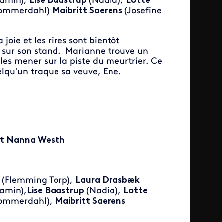
amin),
Lise Baastrup
(Nadia),
Lotte
Sommerdahl)
Maibritt Saerens
(Josefine
 joie et les rires sont bientôt
u sur son stand. Marianne trouve un
 les mener sur la piste du meurtrier. Ce
uelqu'un traque sa veuve, Ene.
 et Nanna Westh
(Flemming Torp),
Laura Drasbæk
amin),
Lise Baastrup
(Nadia),
Lotte
Sommerdahl),
Maibritt Saerens