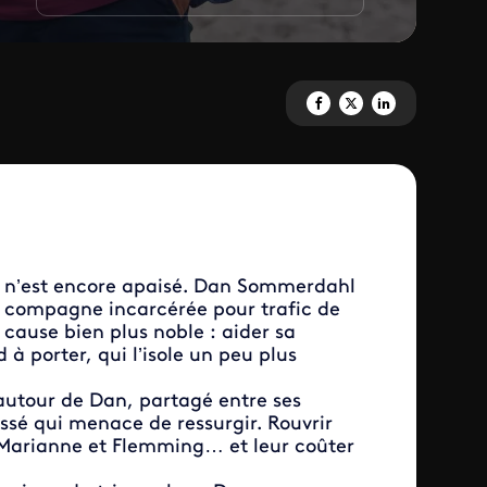
Partagez 'Les enquêtes de Dan
Partagez 'Les enquêtes d
Partagez 'Les enquê
en n’est encore apaisé. Dan Sommerdahl
sa compagne incarcérée pour trafic de
e cause bien plus noble : aider sa
 à porter, qui l’isole un peu plus
 autour de Dan, partagé entre ses
ssé qui menace de ressurgir. Rouvrir
de Marianne et Flemming… et leur coûter