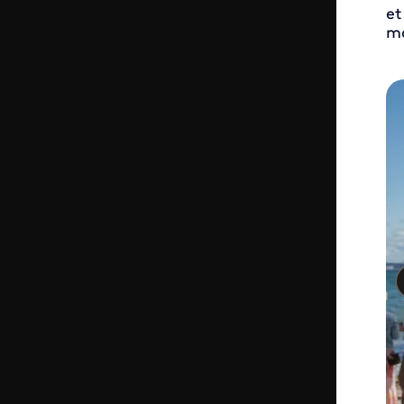
et
ma