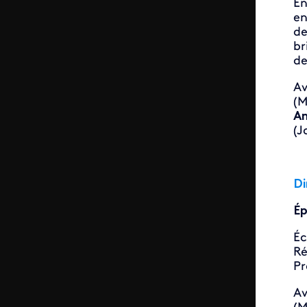
En
en
de
br
de
A
(M
A
(J
Di
Ép
Éc
Ré
Pr
Av