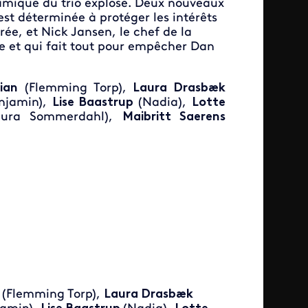
ynamique du trio explose. Deux nouveaux
est déterminée à protéger les intérêts
rée, et Nick Jansen, le chef de la
e et qui fait tout pour empêcher Dan
ian
(Flemming Torp),
Laura Drasbæk
njamin),
Lise Baastrup
(Nadia),
Lotte
aura Sommerdahl),
Maibritt Saerens
(Flemming Torp),
Laura Drasbæk