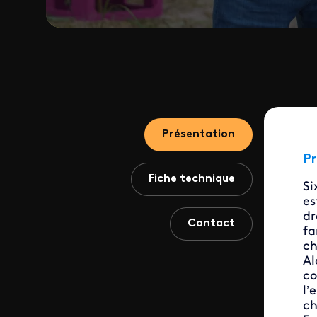
Présentation
Pr
Fiche technique
Si
es
dr
Contact
fa
ch
Al
co
l’
ch