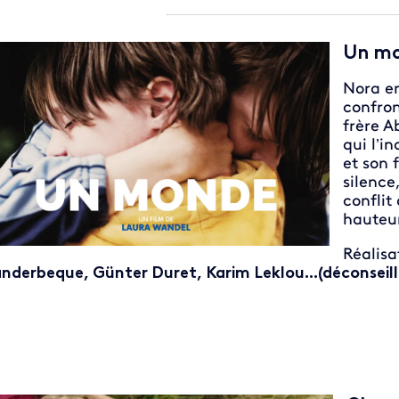
Un m
Nora en
confro
frère A
qui l’in
et son 
silence
conflit
hauteur
Réalisa
nderbeque, Günter Duret, Karim Leklou...(déconseill