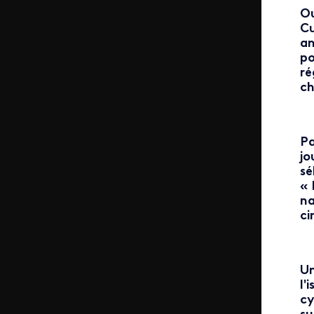
Ou
Cu
an
po
ré
ch
Pa
jo
sé
« 
na
ci
Un
l'
cy