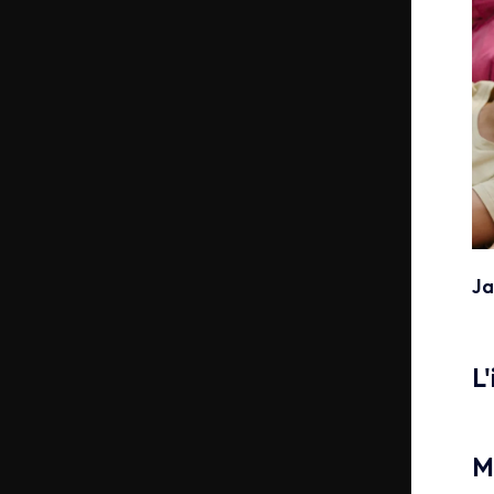
Ja
L
M