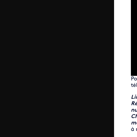
Po
té
Li
Ré
nu
Ch
m
à 