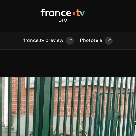
france.tv preview
Phototele