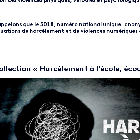
bir ces violences physiques, verbales et psychologiqu
ppelons que le 3018, numéro national unique, anonym
tuations de harcèlement et de violences numériques 
ollection « Harcèlement à l'école, écou