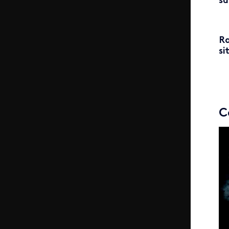
su
Ra
si
C