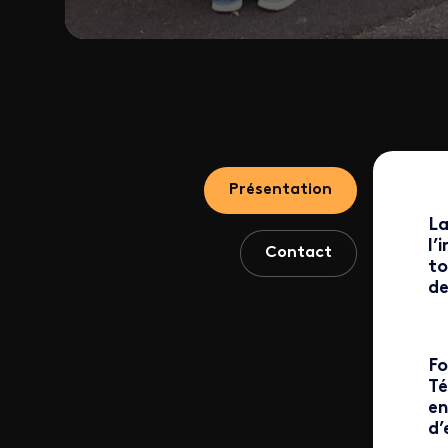
Présentation
La
l’
Contact
to
de
Fo
Té
en
d’