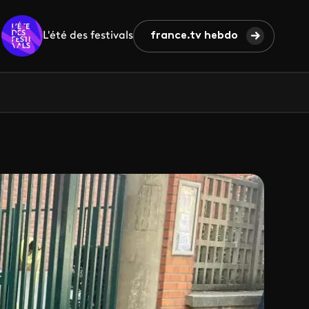
L'été des festivals
france.tv hebdo