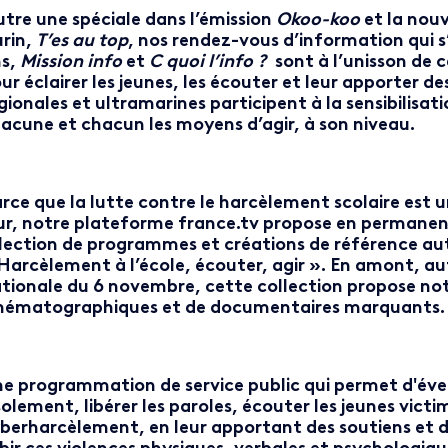
tre une spéciale dans l’émission
Okoo-koo
et la nou
rin,
T’es au top
, nos rendez-vous d’information qui 
s,
Mission info
et
C quoi l’info ?
sont à l’unisson de 
ur éclairer les jeunes, les écouter et leur apporter de
gionales et ultramarines participent à la sensibilisa
acune et chacun les moyens d’agir, à son niveau.
rce que la lutte contre le harcèlement scolaire est 
ur, notre plateforme france.tv propose en permanen
lection de programmes et créations de référence aut
Harcèlement à l’école, écouter, agir ». En amont, a
tionale du 6 novembre, cette collection propose n
nématographiques et de documentaires marquants
e programmation de service public qui permet d'évei
isolement, libérer les paroles, écouter les jeunes vic
berharcèlement, en leur apportant des soutiens et de