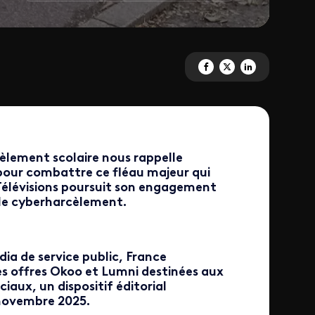
Partagez 'Lutte contre le harcè
Partagez 'Lutte contre le 
Partagez 'Lutte cont
èlement scolaire nous rappelle
 pour combattre ce fléau majeur qui
Télévisions poursuit son engagement
 le cyberharcèlement.
ia de service public, France
ses offres Okoo et Lumni destinées aux
iaux, un dispositif éditorial
 novembre 2025.