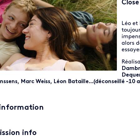
Close
Léo et
toujou
impens
alors 
essaye
Réalis
Dambri
Dequen
nssens, Marc Weiss, Léon Bataille...(déconseillé -10 a
'information
ission info