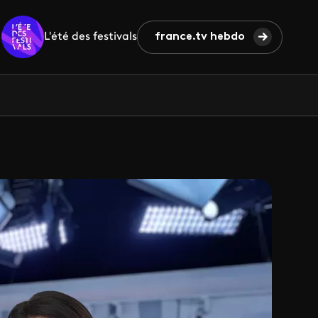
L'été des festivals
france.tv hebdo