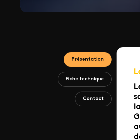
Présentation
L
Fiche technique
L
s
Contact
l
G
a
d