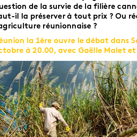
uestion de la survie de la filière can
aut-il la préserver à tout prix ? Ou 
’agriculture réunionnaise ?
éunion la 1ère ouvre le débat dans S
ctobre à 20.00, avec Gaëlle Malet et