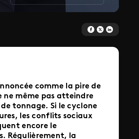
Partagez '20.00 SOBATKOZ ' s
Partagez '20.00 SOBATKOZ
Partagez '20.00 SOB
annoncée comme la pire de
de ne même pas atteindre
s de tonnage. Si le cyclone
res, les conflits sociaux
quent encore le
. Régulièrement, la