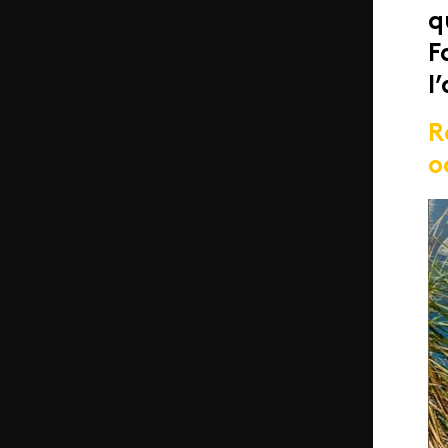
q
F
l
R
o