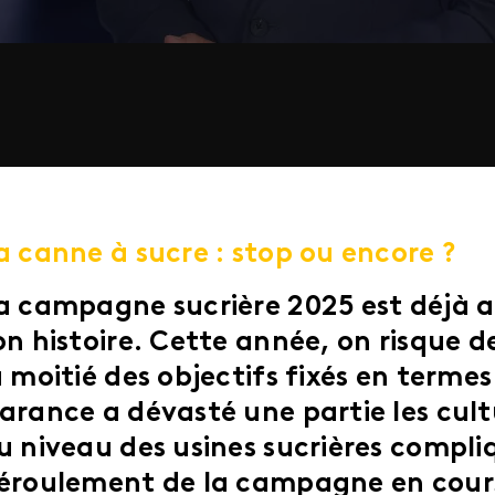
a canne à sucre : stop ou encore ?
a campagne sucrière 2025 est déjà 
on histoire. Cette année, on risque 
a moitié des objectifs fixés en terme
arance a dévasté une partie les cultu
u niveau des usines sucrières compli
éroulement de la campagne en cours