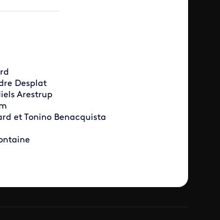
ard
dre Desplat
iels Arestrup
am
ard et Tonino Benacquista
ontaine