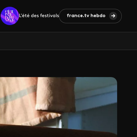
L'été des festivals
france.tv hebdo