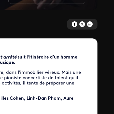
Partagez 'De battre mon cœur s
Partagez 'De battre mon c
Partagez 'De battre 
t arrêté
suit l’itinéraire d’un homme
usique.
e, dans l'immobilier véreux. Mais une
le pianiste concertiste de talent qu'il
 activités, il tente de préparer une
Gilles Cohen, Linh-Dan Pham, Aure