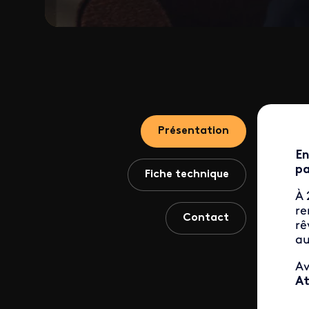
Présentation
En
pa
Fiche technique
À 
re
Contact
rê
au
Av
At