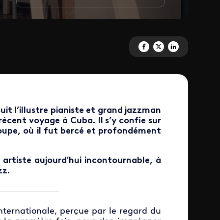
Partagez 'Alain Jean-Marie, im
Partagez 'Alain Jean-Mari
Partagez 'Alain Jean
uit l’illustre pianiste et grand jazzman
récent voyage à Cuba. Il s’y confie sur
loupe, où il fut bercé et profondément
 artiste aujourd'hui incontournable, à
zz.
nternationale, perçue par le regard du