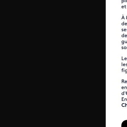
pi
et
À 
de
se
de
gu
so
Le
le
fi
Re
en
d'
En
Ch