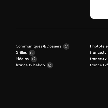
Communiqués & Dossiers
Phototele
Grilles
france.tv
Médias
france.tv
france.tv hebdo
france.tv