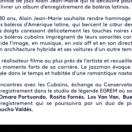
aniste de jazz Alain Jean-Marie qui la découvre pour
 livrer un album d'enregistrement de boléros latinos.
80 ans, Alain Jean-Marie souhaite rendre hommage 
s boléros d'Amérique latine, qui bercent le cœur
des
s doigts caressant délicatement les touches noires
s boléros cubains imprègnent de leurs sonorités ca
ide l'image, en musique, en voix off et en son direc
n architecture hybride et ses voitures d'un autre tem
 réalisateur filme au plus près de l'artiste et recueil
s moments forts de sa carrière. Le jazzman évoque ce
gée dans le temps et habitée d'une romantique nosta
ncontres avec les Cubains, échange au Conservato
registrement dans le studio de légende EGREM où son
Omara Portuondo
,
Rosita Fornés
,
Los Van Van
,
Bue
registrement qui se poursuivra par un duo de pi
ucho Valdés
.