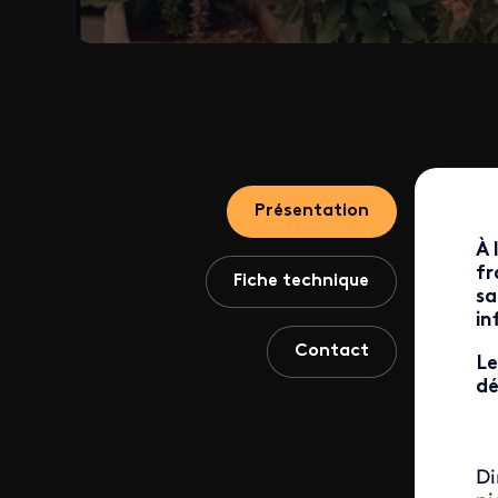
Présentation
À 
fr
Fiche technique
sa
in
Contact
Le
dé
Di