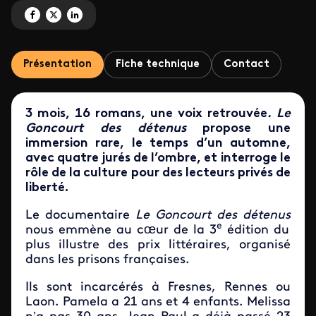
Partagez 'Le Goncourt des détenus' sur Facebook
Partagez 'Le Goncourt des détenus' sur X
Partagez 'Le Goncourt des détenus' sur LinkedIn
Présentation
Fiche technique
Contact
3 mois, 16 romans, une voix retrouvée
. Le
Goncourt des détenus
propose une
immersion rare, le temps d’un automne,
avec quatre jurés de l’ombre, et interroge le
rôle de la culture pour des lecteurs privés de
liberté.
Le documentaire
Le Goncourt des
détenus
e
nous emmène au cœur de la 3
édition du
plus illustre des prix littéraires, organisé
dans les prisons françaises.
Ils sont incarcérés à Fresnes, Rennes ou
Laon. Pamela a 21 ans et 4 enfants. Melissa