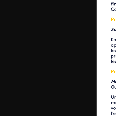
fi
Co
Pr
Su
Ka
ap
le
pr
le
Pr
M
Gu
U
ma
vo
l’