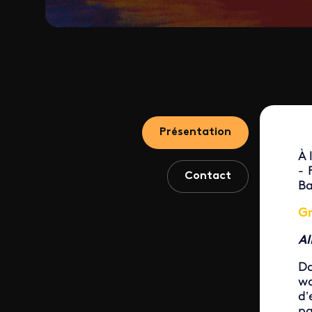
Présentation
À 
- 
Contact
Ba
Gr
Al
Da
wa
d’
pa