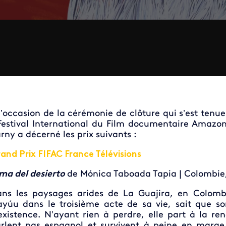
l’occasion de la cérémonie de clôture qui s’est tenue
Festival International du Film documentaire Amazo
rny a décerné les prix suivants :
and Prix FIFAC France Télévisions
ma del desierto
de Mónica Taboada Tapia | Colombie, 
ns les paysages arides de La Guajira, en Colom
yúu dans le troisième acte de sa vie, sait que 
existence. N’ayant rien à perdre, elle part à la re
rlent pas espagnol et survivent à peine en marg