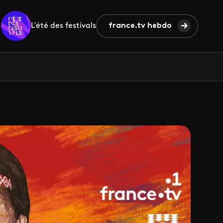
L'été des festivals
france.tv hebdo