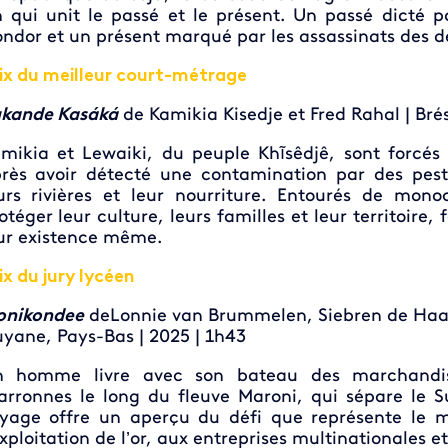
n qui unit le passé et le présent. Un passé dicté pa
ndor et un présent marqué par les assassinats des dé
ix du meilleur court-métrage
kande Kasáká
de Kamikia Kisedje et Fred Rahal | Brési
mikia et Lewaiki, du peuple Khĩsêdjê, sont forcés
rès avoir détecté une contamination par des pesti
urs rivières et leur nourriture. Entourés de mono
otéger leur culture, leurs familles et leur territoir
ur existence même.
ix du jury lycéen
onikondee
deLonnie van Brummelen, Siebren de Haan 
yane, Pays-Bas | 2025 | 1h43
n homme livre avec son bateau des marchandi
rronnes le long du fleuve Maroni, qui sépare le 
yage offre un aperçu du défi que représente le 
exploitation de l’or, aux entreprises multinationales