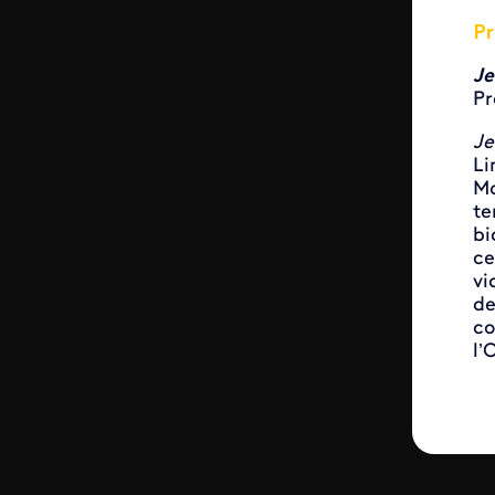
Pr
Je
Pr
Je
Li
Ma
te
bi
ce
vi
de
co
l’