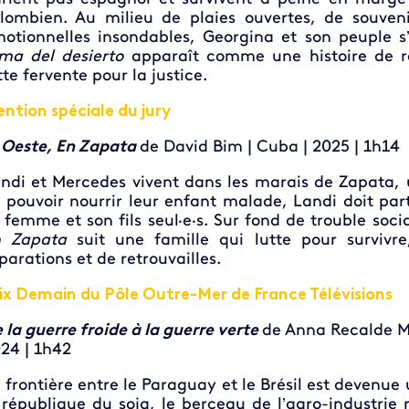
lombien. Au milieu de plaies ouvertes, de souven
otionnelles insondables, Georgina et son peuple s’
ma del desierto
apparaît comme une histoire de ré
tte fervente pour la justice.
ntion spéciale du jury
 Oeste, En Zapata
de David Bim | Cuba | 2025 | 1h14
ndi et Mercedes vivent dans les marais de Zapata, 
 pouvoir nourrir leur enfant malade, Landi doit part
 femme et son fils seul·e·s. Sur fond de trouble so
n Zapata
suit une famille qui lutte pour surviv
parations et de retrouvailles.
ix Demain du Pôle Outre-Mer de France Télévisions
 la guerre froide à la guerre verte
de Anna Recalde Mi
24 | 1h42
 frontière entre le Paraguay et le Brésil est devenue u
 république du soja, le berceau de l’agro-industrie 