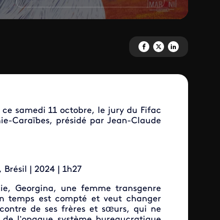
Partagez 'LE PALMARÈS DU FIF
Partagez 'LE PALMARÈS D
Partagez 'LE PALMAR
 ce samedi 11 octobre, le jury du Fifac
nie-Caraïbes, présidé par Jean-Claude
Brésil | 2024 | 1h27
bie, Georgina, une femme transgenre
son temps est compté et veut changer
ncontre de ses frères et sœurs, qui ne
e de l’opaque système bureaucratique