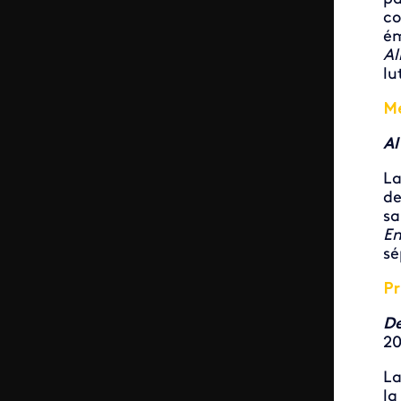
co
ém
Al
lu
Me
Al
La
de
sa
E
sé
Pr
De
20
La
la