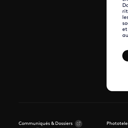
Da
ri
le
so
et
au
Communiqués & Dossiers
Phototele