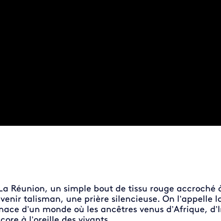
La Réunion, un simple bout de tissu rouge accroché à
venir talisman, une prière silencieuse. On l’appelle l
nace d’un monde où les ancêtres venus d’Afrique, 
core à l’oreille des vivants.