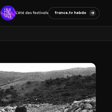
L'été des festivals
france.tv hebdo