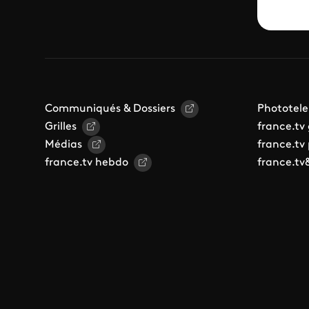
Communiqués & Dossiers
Phototele
Grilles
france.tv
Médias
france.tv
france.tv hebdo
france.tv