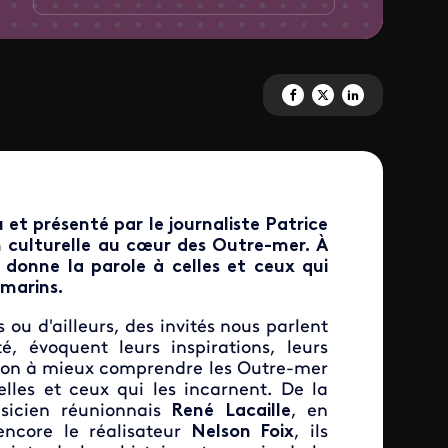
Partagez 'L'oreille est hardie '
Partagez 'L'oreille est hard
Partagez 'L'oreille e
 et présenté par le journaliste Patrice
on culturelle au cœur des Outre-mer. À
 donne la parole à celles et ceux qui
amarins.
as ou d'ailleurs, des invités nous parlent
té, évoquent leurs inspirations, leurs
tation à mieux comprendre les Outre-mer
celles et ceux qui les incarnent. De la
cien réunionnais
René
Lacaille
,
en
ncore le réalisateur
Nelson Foix
, ils