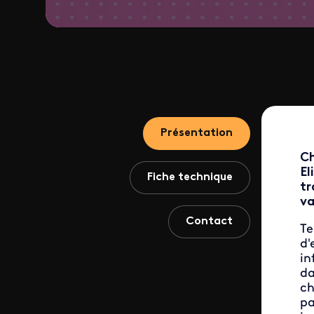
Présentation
Ch
El
Fiche technique
tr
va
Contact
Te
d'
in
da
c
pa