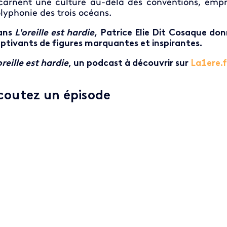
carnent une culture au-delà des conventions, empre
lyphonie des trois océans.
ans
L'oreille est hardie
, Patrice Elie Dit Cosaque don
ptivants de figures marquantes et inspirantes.
oreille est hardie
, un podcast à découvrir sur
La1ere.f
coutez un épisode