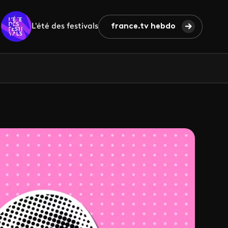
L'été des festivals
france.tv hebdo