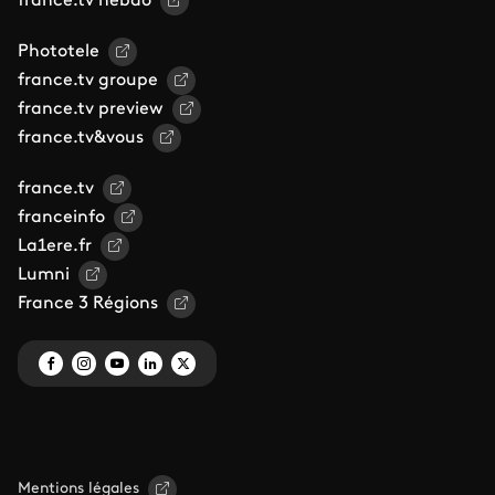
france.tv hebdo
Phototele
france.tv groupe
france.tv preview
france.tv&vous
france.tv
franceinfo
La1ere.fr
Lumni
France 3 Régions
Mentions légales