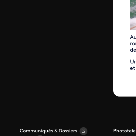
Au
ro
de
Un
et
Communiqués & Dossiers
Phototele