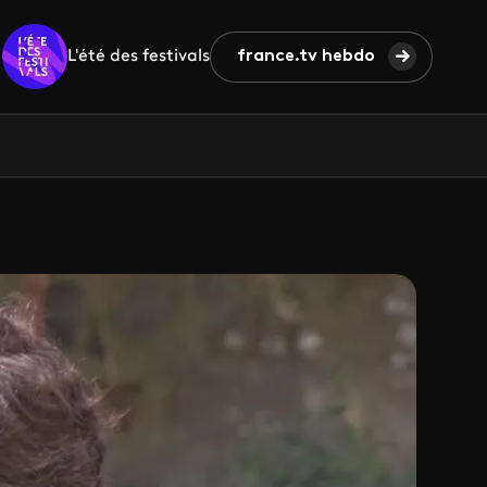
L'été des festivals
france.tv hebdo