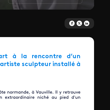
Partagez 'Homard et cordon ble
Partagez 'Homard et cordo
Partagez 'Homard et 
art à la rencontre d’un
rtiste sculpteur installé à
.
te normande, à Vauville. Il y retrouve
in extraordinaire niché au pied d’un