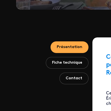
Présentation
C
Fiche technique
p
R
Contact
Ce
Ér
ch