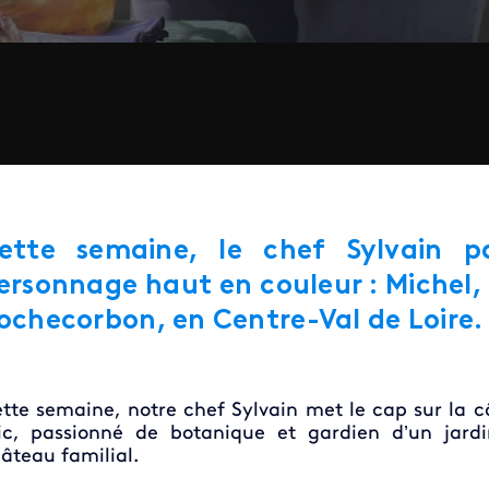
ette semaine, le chef Sylvain p
ersonnage haut en couleur : Michel, a
ochecorbon, en Centre-Val de Loire
tte semaine, notre chef Sylvain met le cap sur la cô
ic, passionné de botanique et gardien d’un jard
âteau familial.