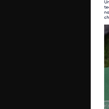
Un
te
no
ch