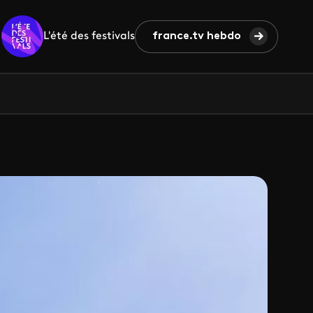
L'été des festivals
france.tv hebdo