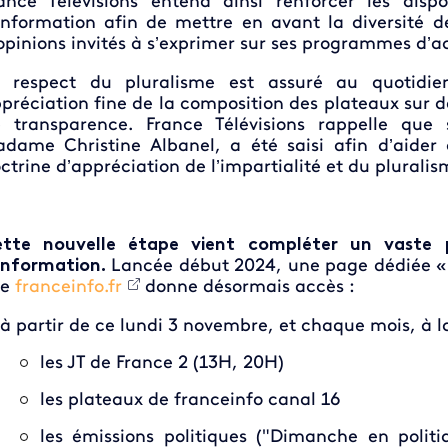
ance Télévisions entend ainsi renforcer les disp
information afin de mettre en avant la diversité d
opinions invités à s’exprimer sur ses programmes d’a
 respect du pluralisme est assuré au quotidie
préciation fine de la composition des plateaux sur d
 transparence. France Télévisions rappelle qu
dame Christine Albanel, a été saisi afin d’aider 
ctrine d’appréciation de l’impartialité et du plurali
tte nouvelle étape vient compléter un vaste 
information.
Lancée début 2024, une page dédiée « 
te
franceinfo.fr
donne désormais accès :
à partir de ce lundi 3 novembre, et chaque mois, à la l
les JT de France 2 (13H, 20H)
les plateaux de franceinfo canal 16
les émissions politiques ("Dimanche en polit