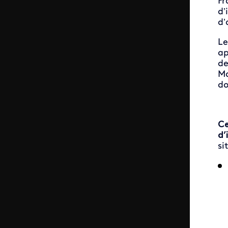
Fr
d’
d’
Le
ap
de
Ma
do
Ce
d’
si