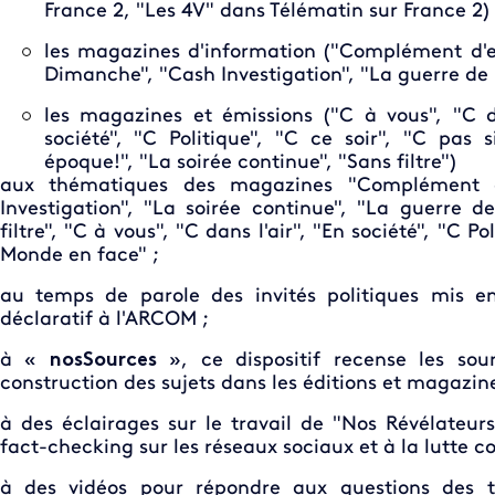
France 2, "Les 4V" dans Télématin sur France 2)
les magazines d'information ("Complément d'e
Dimanche", "Cash Investigation", "La guerre de l
les magazines et émissions ("C à vous", "C dans
société", "C Politique", "C ce soir", "C pas 
époque!", "La soirée continue", "Sans filtre")
aux thématiques des magazines
"Complément d
Investigation", "La soirée continue", "La guerre de
filtre", "C à vous", "C dans l'air", "En société", "C Pol
Monde en face" ;
au temps de parole des invités politiques mis 
déclaratif à l'ARCOM ;
à «
nosSources
», ce dispositif recense les sou
construction des sujets dans les éditions et magazin
à des éclairages sur le travail de "Nos Révélateur
fact-checking sur les réseaux sociaux et à la lutte c
à des vidéos pour répondre aux questions des té