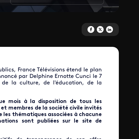
Partagez 'Une transparence re
Partagez 'Une transparen
Partagez 'Une trans
ublics,
France Télévisions étend le plan
noncé par Delphine Ernotte Cunci le 7
de la culture, de l'éducation, de la
ue mois à la disposition de tous les
s et membres de la société civile invités
que les thématiques associées à chacune
mations sont publiées sur le site de