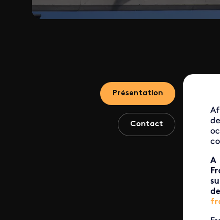
Présentation
Af
de
Contact
oc
co
A 
Fr
su
de
fr