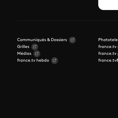
Communiqués & Dossiers
Phototele
Grilles
france.tv
Médias
france.tv
france.tv hebdo
france.tv