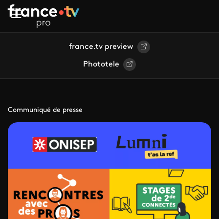
Aller au contenu principal
france.tv preview
Phototele
Communiqué de presse