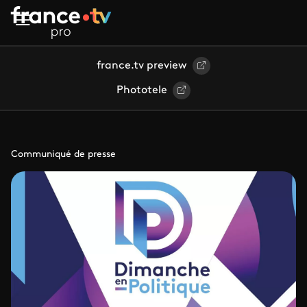
Aller au contenu principal
france.tv preview
Phototele
Communiqué de presse