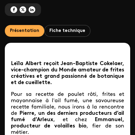
Partagez 'Poulet, frites et mayonnaise à l'ail' sur Facebook
Partagez 'Poulet, frites et mayonnaise à l'ail' sur X
Partagez 'Poulet, frites et mayonnaise à l'ail' sur LinkedIn
Présentation
Fiche technique
Leïla Albert reçoit Jean-Baptiste Cokelaer,
vice-champion du Monde amateur de frites
créatives et grand passionné de botanique
et de cueillette.
Pour sa recette de poulet rôti, frites et
mayonnaise à l’ail fumé, une savoureuse
recette familiale, nous irons à la rencontre
de
Pierre, un des derniers producteurs d’ail
fumé d’Arleux
, et chez
Emmanuel,
producteur de volailles bio
, fier de son
métier.