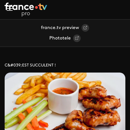
Aller au contenu principal
france.tv preview
Phototele
C&#039;EST SUCCULENT !