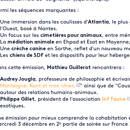
rmi les séquences marquantes :
Une immersion dans les coulisses d’
Atlantia
, le plu
l’Ouest, basé à Nantes.
Un focus sur les
cimetières pour animaux
, entre mé
La
médiation animale
en Ehpad et Esat en Mayenne, p
Une
crèche canine
en Sarthe, reflet d’un nouveau m
Les
chiens de SDF
et les dispositifs pour leur héberg
ns cette émission,
Mathieu Guillerot
rencontrera :
Audrey Jougla
, professeure de philosophie et écrivai
Montaigne, Kant et mon chien
" ainsi que de "Caus
autour des relations humains-animaux.
Philippe Gillet
, président de l’association
Inf Faune
exotiques.
e émission pour mieux comprendre la cohabitation e
rcredi 3 décembre en 2ᵉ partie de soirée sur France 3