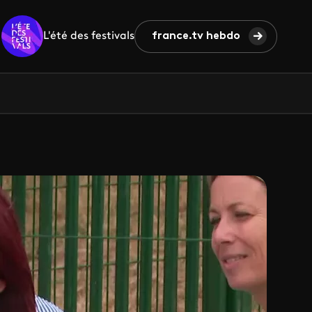
L'été des festivals
france.tv hebdo