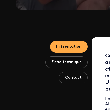
Présentation
C
Fiche technique
a
et
e
Contact
Un
pa
La
Al
en