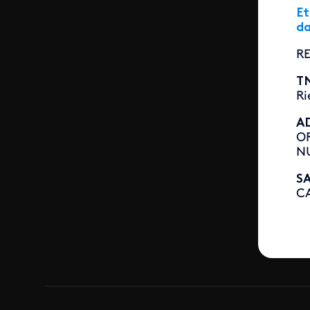
Et
da
RE
T
Ri
A
OR
NU
SA
CA