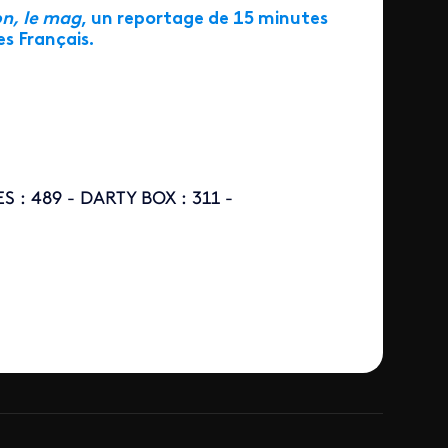
n, le mag
, un reportage de 15 minutes
s Français.
S : 489 - DARTY BOX : 311 -