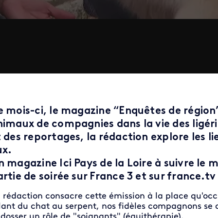
e mois-ci, le magazine
“Enquêtes de région
nimaux de compagnies dans la vie des ligér
 des reportages, la rédaction explore les l
ux.
 magazine Ici Pays de la Loire à s
uivre le 
rtie de soirée sur France 3 et sur france.tv
 rédaction consacre cette émission à la place qu'oc
lant du chat au serpent, nos fidèles compagnons se 
dosser un rôle de "soignants" (équithérapie).