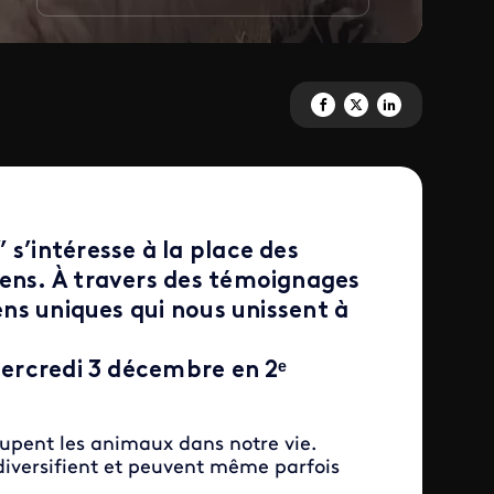
Partagez 'Enquêtes de région' 
Partagez 'Enquêtes de rég
Partagez 'Enquêtes d
”
s’intéresse à la place des
iens. À travers des témoignages
iens uniques qui nous unissent à
mercredi 3 décembre en 2ᵉ
cupent les animaux dans notre vie.
diversifient et peuvent même parfois