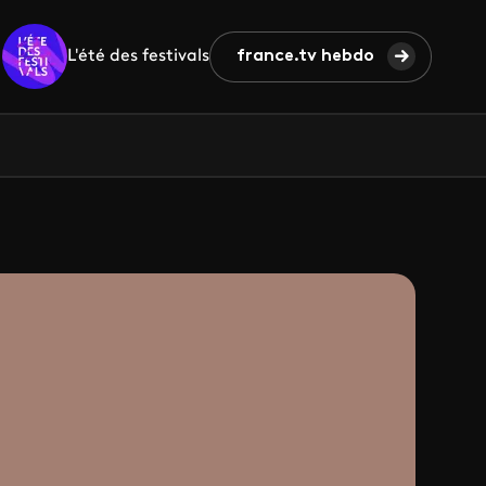
L'été des festivals
france.tv hebdo