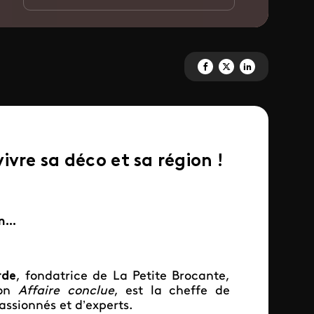
Partagez '(intérieurs)' sur Face
Partagez '(intérieurs)' sur
Partagez '(intérieurs
vre sa déco et sa région !
...
rde
, fondatrice de La Petite Brocante,
ion
Affaire conclue
, est la cheffe de
ssionnés et d’experts.