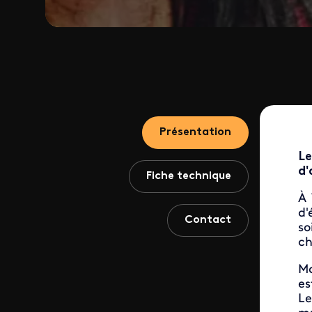
Présentation
Le
d'
Fiche technique
À 
d'
Contact
so
ch
Ma
es
Le