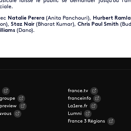
sicale laisse le public se demander jusqu'où l'am
ciale.
vec
Natalie Perera
(Anita Panchouri),
Hurbert Ramla
on),
Staz Nair
(Bharat Kumar),
Chris Paul Smith
(Bud
lliams
(Dano).
france.tv
 groupe
franceinfo
 preview
La1ere.fr
&vous
Lumni
France 3 Régions