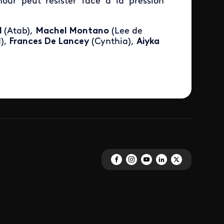
our peut résister face à la pression
l
(Atab),
Machel Montano
(Lee de
),
Frances De Lancey
(Cynthia),
Aiyka