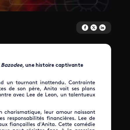
Partagez 'Bazodee' sur Facebo
Partagez 'Bazodee' sur X
Partagez 'Bazodee' 
,
Bazodee
, une histoire captivante
end un tournant inattendu. Contrainte
es de son père, Anita voit ses plans
ntre avec Lee de Leon, un talentueux
ien charismatique, leur amour naissant
les responsabilités financières. Lee de
x fiançailles d’Anita. Cette comédie