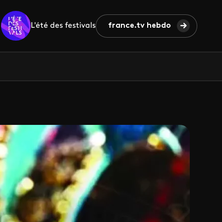
L'été des festivals
france.tv hebdo