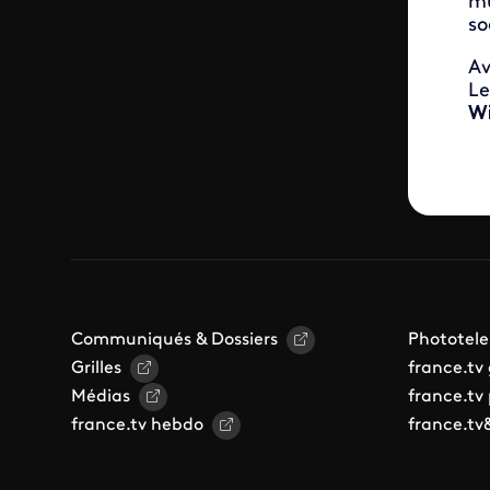
mu
so
A
Le
Wi
Communiqués & Dossiers
Phototele
Grilles
france.tv
Médias
france.tv
france.tv hebdo
france.tv