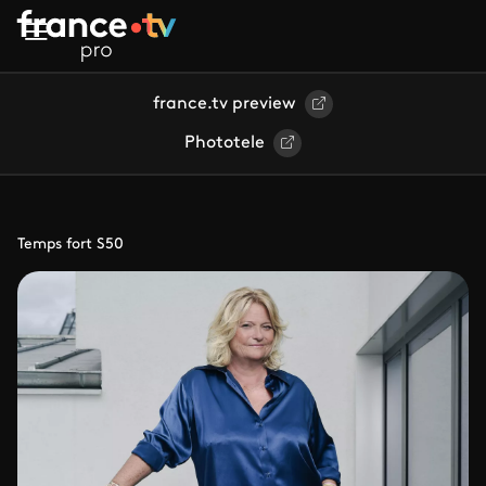
Aller au contenu principal
france.tv preview
Phototele
Temps fort S50