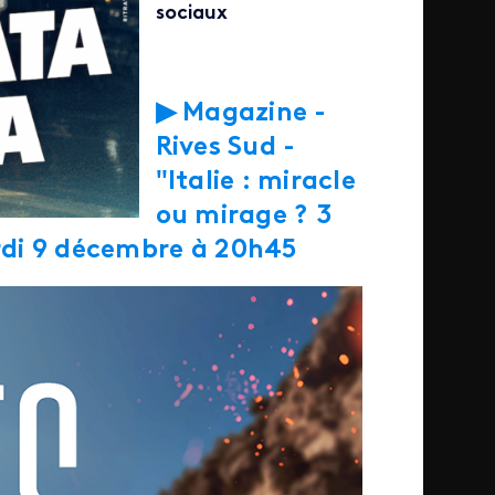
sociaux
▶ Magazine -
Rives Sud -
"Italie : miracle
ou mirage ? 3
Mardi 9 décembre à 20h45