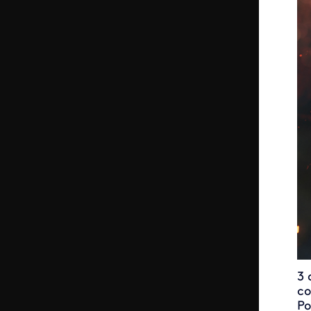
3 
co
Po