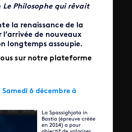
e
Le Philosophe qui rêvait
te la renaissance de la
r l’arrivée de nouveaux
ion longtemps assoupie.
ous sur notre plateforme
 - Samedi 6 décembre à
La Spassighjata in
Bastia (épreuve créée
en 2014) a pour
objectif de valoriser