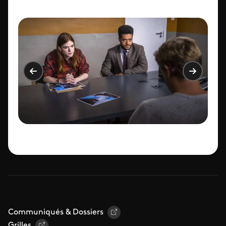
télégrammes, l’enquêtrice choisit le
lieutenant Kirsten Longacre, qu’elle connaît
intimement, pour mener les investigations
terrestres. Mais alors qu’il apparaît
rapidement que Craig Burke a été
assassiné, Amy se heurte à l’hostilité de
l’équipage, tandis que Kirsten fait face aux
tentatives d’obstruction du haut
commandement de la marine. Les deux
femmes découvrent alors que la victime
avait transmis à sa petite amie, militante
antinucléaire, des informations
compromettantes pour la Royal Navy.
Communiqués & Dossiers
Grilles