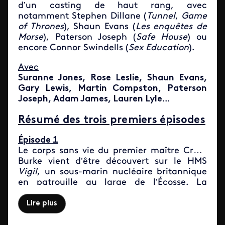
d’un casting de haut rang, avec
notamment Stephen Dillane (
Tunnel
,
Game
of Thrones
), Shaun Evans (
Les enquêtes de
Morse
), Paterson Joseph (
Safe House
) ou
encore Connor Swindells (
Sex Education
).
Avec
Suranne Jones, Rose Leslie, Shaun Evans,
Gary Lewis, Martin Compston, Paterson
Joseph, Adam James, Lauren Lyle
...
Résumé des trois premiers épisodes
Épisode 1
Le corps sans vie du premier maître Craig
Burke vient d’être découvert sur le HMS
Vigil
, un sous-marin nucléaire britannique
en patrouille au large de l’Écosse. La
commandante Amy Silva, de la police de
Glasgow, est envoyée à bord pour faire la
Lire plus
lumière sur ce décès. Les communications
avec l’extérieur se limitant à la réception de