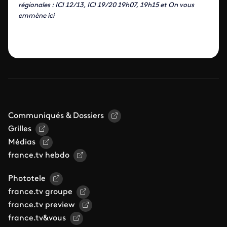
régionales : ICI 12/13, ICI 19/20 19h07, 19h15 et On vous
emmène ici
Communiqués & Dossiers
Grilles
Médias
france.tv hebdo
Phototele
france.tv groupe
france.tv preview
france.tv&vous