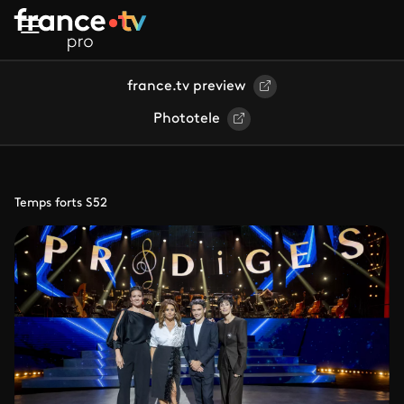
Aller au contenu principal
france.tv preview
Phototele
Temps forts S52