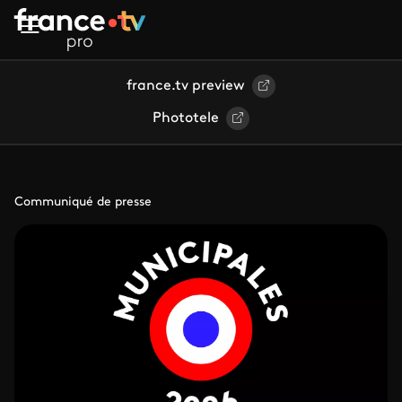
Aller au contenu principal
france.tv preview
Phototele
Communiqué de presse