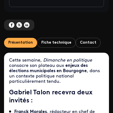
Partagez 'Municipales : des enjeux locaux, un écho national ' sur Facebook
Partagez 'Municipales : des enjeux locaux, un écho national ' sur X
Partagez 'Municipales : des enjeux locaux, un écho national ' sur
Présentation
Fiche technique
Contact
Cette semaine,
Dimanche en politique
consacre son plateau aux
enjeux des
élections municipales en Bourgogne
, dans
un contexte politique national
particulièrement tendu.
Gabriel Talon recevra deux
invités :
Franck Morales
, rédacteur en chef de