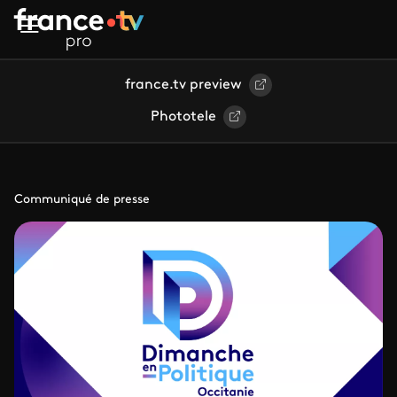
Aller au contenu principal
france.tv preview
Phototele
Communiqué de presse