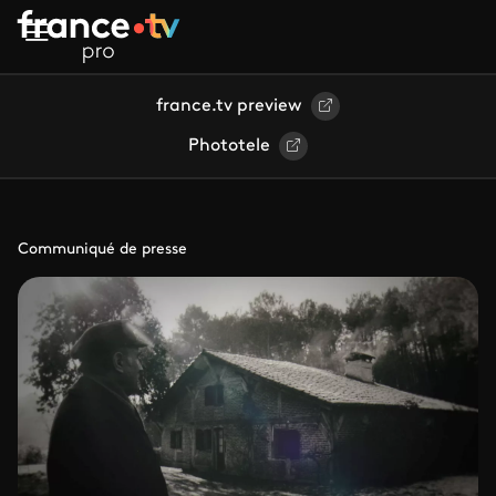
Aller au contenu principal
france.tv preview
Phototele
Communiqué de presse