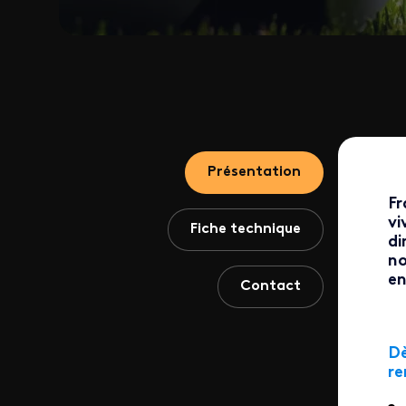
Présentation
Fr
vi
Fiche technique
di
no
en
Contact
Dè
re