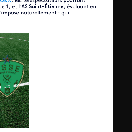
ce.tv
, les téléspectateurs pourront
 1, et l’
AS Saint-Étienne
, évoluant en
s’impose naturellement : qui