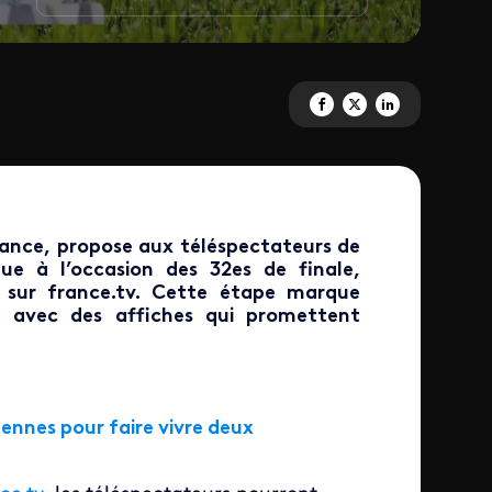
Partagez 'FOOTBALL - Coupe de
Partagez 'FOOTBALL - Cou
Partagez 'FOOTBALL 
France, propose aux téléspectateurs de
que à l’occasion des 32es de finale,
 sur france.tv. Cette étape marque
, avec des affiches qui promettent
ennes pour faire vivre deux