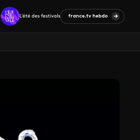
L'été des festivals
france.tv hebdo