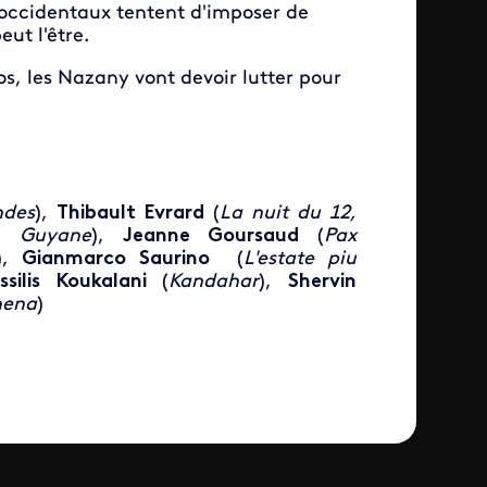
s occidentaux tentent d'imposer de
t l'être.
aos, les Nazany vont devoir lutter pour
ndes
),
Thibault Evrard
(
La nuit du 12,
a, Guyane
),
Jeanne Goursaud
(
Pax
),
Gianmarco Saurino
(
L'estate piu
ssilis Koukalani
(
Kandahar
),
Shervin
hena
)