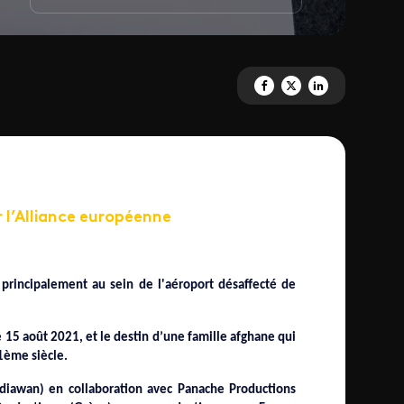
Partagez 'KABOUL' sur Facebo
Partagez 'KABOUL' sur X
Partagez 'KABOUL' s
 l’Alliance européenne
principalement au sein de l'aéroport désaffecté de
e 15 août 2021, et le destin d’une famille afghane qui
1ème siècle.
diawan) en collaboration avec Panache Productions