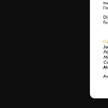
ou
l’
Di
fu
Ca
Jo
Pa
Ma
Ca
Al
A