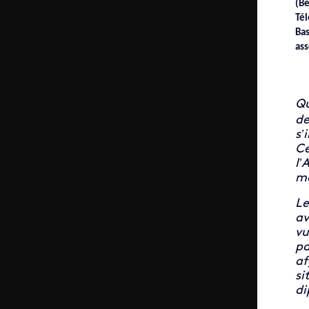
(B
T
Bas
ass
Qu
de
s’
Ce
l’
ma
Le
av
vu
pa
af
si
di