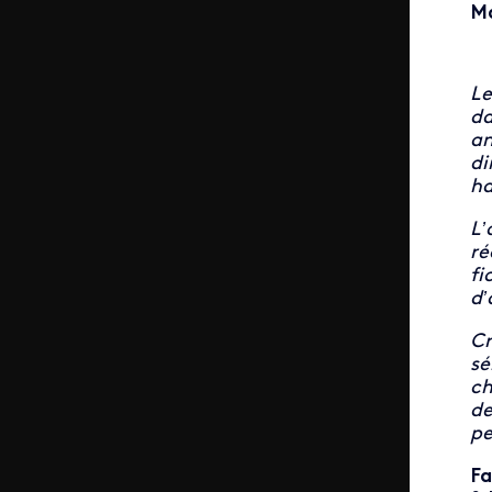
Ma
Le
da
an
di
ha
L’
re
fi
d’
Cr
se
ch
de
pe
Fa