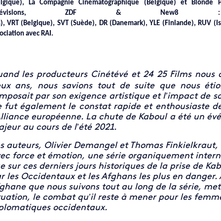
elgique), La Compagnie Cinématographique (Belgique) et Blonde P
élévisions, ZDF & New8 
), VRT (Belgique), SVT (Suède), DR (Danemark), YLE (Finlande), RUV (
ociation avec RAI.
and les producteurs Cinétévé et 24 25 Films nous on
ux ans, nous savions tout de suite que nous éti
imposait par son exigence artistique et l’impact de s
 fut également le constat rapide et enthousiaste de
Alliance européenne. La chute de Kaboul a été un é
jeur au cours de l’été 2021.
s auteurs, Olivier Demangel et Thomas Finkielkraut,
ec force et émotion, une série organiquement internat
e sur ces derniers jours historiques de la prise de Ka
r les Occidentaux et les Afghans les plus en danger. 
ghane que nous suivons tout au long de la série, met
tuation, le combat qu’il reste à mener pour les femm
plomatiques occidentaux.