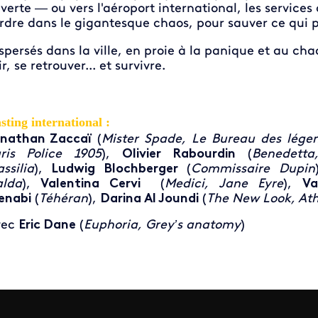
verte — ou vers l'aéroport international, les service
ordre dans le gigantesque chaos, pour sauver ce qui peu
spersés dans la ville, en proie à la panique et au ch
ir, se retrouver... et survivre.
sting international
:
nathan Zaccaï
(
Mister Spade, Le Bureau des lége
ris Police 1905
),
Olivier Rabourdin
(
Benedett
ssilia
),
Ludwig Blochberger
(
Commissaire Dupin
lda
),
Valentina Cervi
(
Medici, Jane Eyre
),
Va
enabi
(
Téhéran
),
Darina Al Joundi
(
The New Look, At
vec
Eric Dane
(
Euphoria, Grey’s anatomy
)