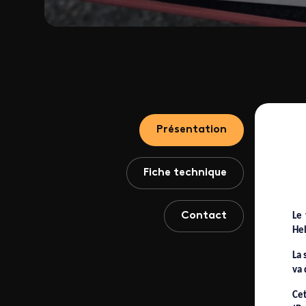
Présentation
Fiche technique
Contact
Le
Hel
La 
va 
Cet