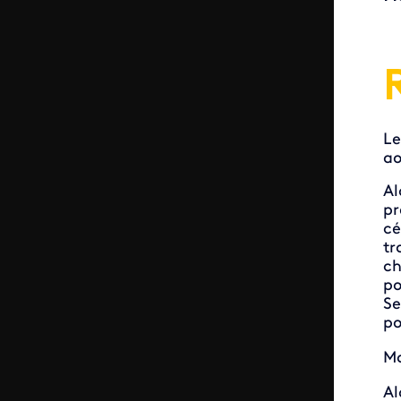
Le
ao
Al
pr
ce
tr
ch
po
Se
po
Ma
Al