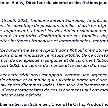
nuel Alduy, Directeur du cinéma et des fictions jeun
 15 août 2021, Fabienne Servan Schreiber, la président
ns le sauvetage de plusieurs familles d’artistes afg
s auparavant, et dont les vies étaient soudainement 
rect à la tentative d'exfiltration de ces familles, de
utes instances françaises et internationales, tentant
obscurantisme se précipitait dans Kaboul prématurém
́duits à une impuissance insupportable. De ce constat
ction de cet épisode si singulier et de comment Kaboul
août 2021, au centre du monde et le terrain d’un éch
éer cette série nous est apparu comme une urgence. 
́rie chorale et humaine qui suivrait le parcours d’une
oix et des dilemmes variés. Une série éminemment eu
 divers protagonistes de ces événements qui ont mar
ndant cette période.
bienne Servan Schreiber, Charlotte Ortiz, Productri