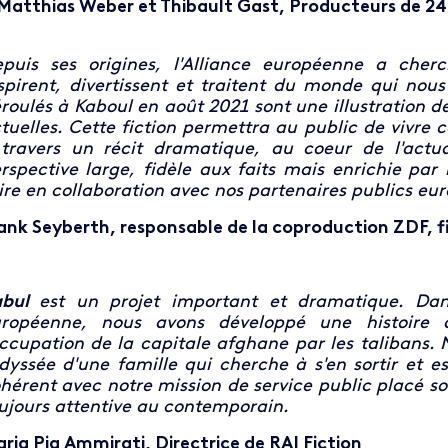
Matthias Weber et Thibault Gast, Producteurs de 24
puis ses origines, l'Alliance européenne a che
spirent, divertissent et traitent du monde qui nou
roulés à Kaboul en août 2021 sont une illustration de
tuelles. Cette fiction permettra au public de vivre 
travers un récit dramatique, au coeur de l'actual
rspective large, fidèle aux faits mais enrichie par 
ire en collaboration avec nos partenaires publics eu
ank Seyberth, responsable de la coproduction ZDF, f
abul
est un projet important et dramatique. Dans
ropéenne, nous avons développé une histoire q
occupation de la capitale afghane par les talibans. 
odyssée d'une famille qui cherche à s'en sortir et e
hérent avec notre mission de service public placé sou
ujours attentive au contemporain.
ria Pia Ammirati, Directrice de RAI Fiction