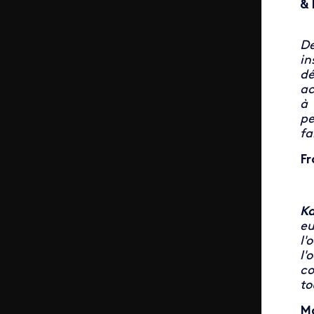
& 
De
in
dé
ac
à 
pe
fa
Fr
K
eu
l'
l'
co
to
Ma