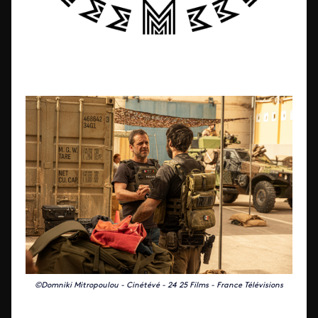
©Domniki Mitropoulou - Cinétévé - 24 25 Films - France Télévisions