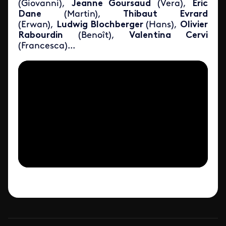
(Giovanni),
Jeanne Goursaud
(Vera),
Eric
Dane
(Martin),
Thibaut Evrard
(Erwan),
Ludwig Blochberger
(Hans),
Olivier
Rabourdin
(Benoît),
Valentina Cervi
(Francesca)...