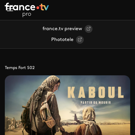
Aller au contenu principal
france.tv preview
Phototele
Temps Fort S02