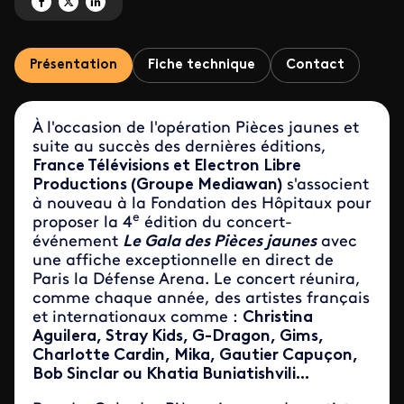
Partagez 'Le Gala des Pièces jaunes' sur Facebook
Partagez 'Le Gala des Pièces jaunes' sur X
Partagez 'Le Gala des Pièces jaunes' sur LinkedIn
Présentation
Fiche technique
Contact
À l'occasion de l'opération Pièces jaunes et
suite au succès des dernières éditions,
France Télévisions et Electron Libre
Productions (Groupe Mediawan)
s'associent
à nouveau à la Fondation des Hôpitaux pour
e
proposer la 4
édition du concert-
événement
Le Gala des Pièces jaunes
avec
une affiche exceptionnelle en direct de
Paris la Défense Arena. Le concert réunira,
comme chaque année, des artistes français
et internationaux comme :
Christina
Aguilera, Stray Kids, G-Dragon, Gims,
Charlotte Cardin, Mika, Gautier Capuçon,
Bob Sinclar ou Khatia Buniatishvili...