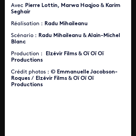
Avec
Pierre Lottin, Marwa Haqjoo
&
Karim
Seghair
Réalisation :
Radu Mihaileanu
Scénario :
Radu Mihaileanu
&
Alain-Michel
Blanc
Production :
Elzévir Films
&
Oï Oï Oï
Productions
Crédit photos :
© Emmanuelle Jacobson-
Roques
/
Elzévir Films
&
Oï Oï Oï
Productions