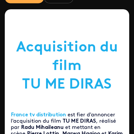
Acquisition du
film
TU
ME
DIRAS
France tv distribution
est fier d'annoncer
l'acquisition du film
TU ME DIRAS
, réalisé
par
Radu Mihaileanu
et mettant en
scène
Pierre Lottin, Marwa Haqjoo
et
Karim