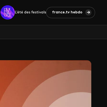
L'été des festivals
france.tv hebdo