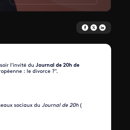
Partagez 'Thierry Breton <br> I
Partagez 'Thierry Breton <
Partagez 'Thierry Br
oir l'invité du
Journal de 20h de
opéenne : le divorce ?".
éseaux sociaux du
Journal de 20h
(