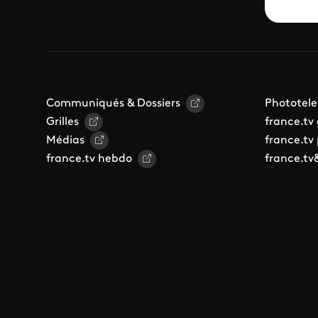
Communiqués & Dossiers
Phototele
Grilles
france.tv
Médias
france.tv
france.tv hebdo
france.tv