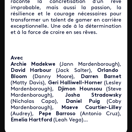
raconte la concrétisation d’un rêve
improbable, mais aussi la passion, la
résilience et le courage nécessaires pour
transformer un talent de gamer en carrière
exceptionnelle. Une ode à la détermination
et à la force de croire en ses rêves.
Avec
Archie Madekwe
(Jann Mardenborough),
David Harbour
(Jack Salter),
Orlando
Bloom
(Danny Moore),
Darren Barnet
(Matty Davis),
Geri Halliwell-Horner
(Lesley
Mardenborough),
Djimon Hounsou
(Steve
Mardenborough),
Josha Stradowsky
(Nicholas Capa),
Daniel Puig
(Coby
Mardenborough),
Maeve Courtier-Lilley
(Audrey),
Pepe Barroso
(Antonio Cruz),
Emelia Hartford
(Leah Vega)...