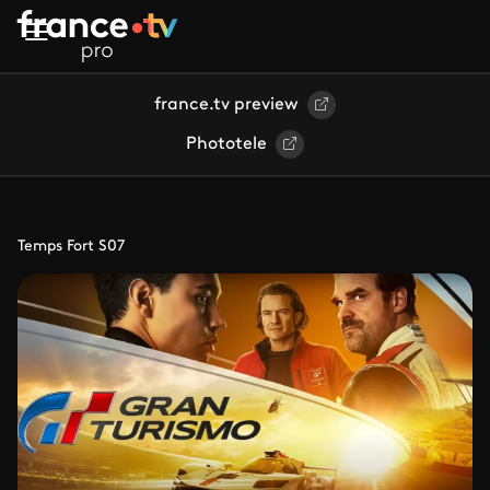
Aller au contenu principal
france.tv preview
Phototele
Temps Fort S07