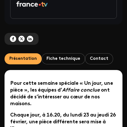
Partagez ' Affaire conclue <br>Spéciale « Un jour, une pièce »' sur Facebook
Partagez ' Affaire conclue <br>Spéciale « Un jour, une pièce »' sur X
Partagez ' Affaire conclue <br>Spéciale « Un jour, une pièce »' su
Présentation
Fiche technique
Contact
Pour cette semaine spéciale « Un jour, une
pièce », les équipes d’
Affaire conclue
ont
décidé de s’intéresser au cœur de nos
maisons.
Chaque jour, à 16.20, du lundi 23 au jeudi 26
février, une pièce différente sera mise à