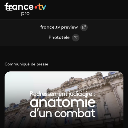
Aller au contenu principal
france.tv preview
Phototele
Communiqué de presse