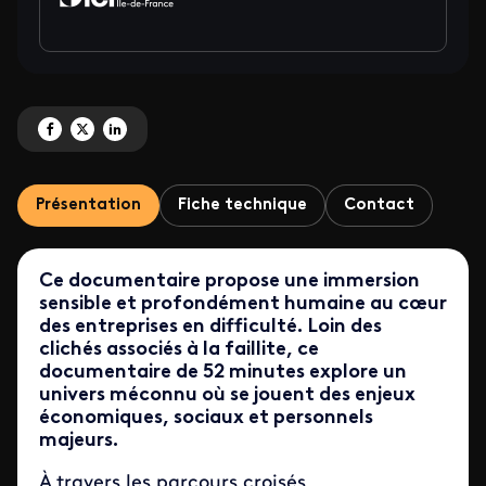
Partagez 'Redressement judiciaire : anatomie d'un combat ' sur Facebook
Partagez 'Redressement judiciaire : anatomie d'un combat ' sur X
Partagez 'Redressement judiciaire : anatomie d'un combat ' sur 
Présentation
Fiche technique
Contact
Ce documentaire propose une immersion
sensible et profondément humaine au cœur
des entreprises en difficulté. Loin des
clichés associés à la faillite, ce
documentaire de 52 minutes explore un
univers méconnu où se jouent des enjeux
économiques, sociaux et personnels
majeurs.
À travers les parcours croisés