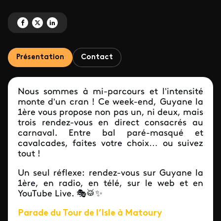
Partagez 'Carnaval en direct sur Guyane la 1ère !' sur Facebook
Partagez 'Carnaval en direct sur Guyane la 1ère !' sur X
Partagez 'Carnaval en direct sur Guyane la 1ère !' sur LinkedIn
Présentation
Contact
Nous sommes à mi-parcours et l’intensité
monte d’un cran ! Ce week-end, Guyane la
1ère vous propose non pas un, ni deux, mais
trois rendez-vous en direct consacrés au
carnaval. Entre bal paré-masqué et
cavalcades, faites votre choix… ou suivez
tout !
Un seul réflexe: rendez-vous sur Guyane la
1ère, en radio, en télé, sur le web et en
YouTube Live. 🎭🥁✨
Parade du Tour de l’Isle à Matoury