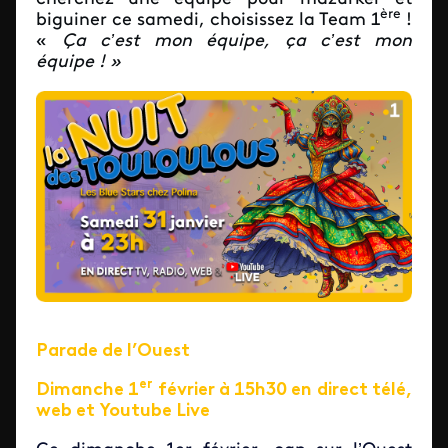
ère
biguiner ce samedi, choisissez la Team 1
!
«
Ça c’est mon équipe, ça c’est mon
équipe ! »
Parade de l’Ouest
er
Dimanche 1
février à 15h30 en direct télé,
web et Youtube Live