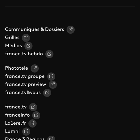
Communiqués & Dossiers
Grilles
Médias
france.tv hebdo
Phototele
france.tv groupe
france.tv preview
france.tv&vous
france.tv
franceinfo
La1ere.fr
Lumni
France 3 Régions